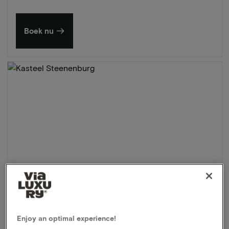
Boek nu
Enjoy an optimal experience!
Kasteel Steenenburg
★★★★