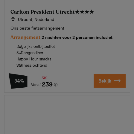
Carlton President Utrecht
★★★★
Utrecht, Nederland
Ons beste fietsarrangement
Arrangement
2 nachten voor 2 personen inclusief:
Dagelijks ontbijtbuffet
3-Gangendiner
Happy Hour snacks
Wellness ochtend
519
-54%
Bekijk
239
Vanaf
Zomer in Zeeland
Ontdek onze mooiste hotels