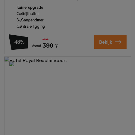
Kamerupgrade
Ontbijtbuffet
3-Gangendiner
Centrale ligging
764
-48%
Bekijk
399
Vanaf