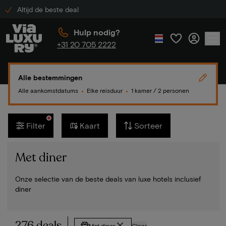
Altijd de beste deal
Hulp nodig?
+31 20 705 2222
Alle bestemmingen
Alle aankomstdatums
Elke reisduur
1 kamer / 2 personen
●
●
Filter
Kaart
Sorteer
Met diner
Onze selectie van de beste deals van luxe hotels inclusief
diner
276 deals
Met diner
Clear