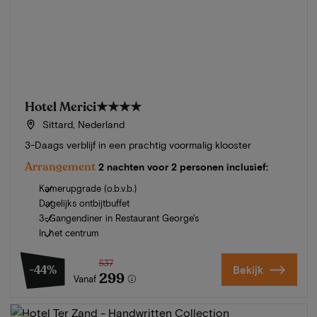
Hotel Merici
★★★★
Sittard, Nederland
3-Daags verblijf in een prachtig voormalig klooster
Arrangement
2 nachten voor 2 personen inclusief:
Kamerupgrade (o.b.v.b.)
Dagelijks ontbijtbuffet
3-Gangendiner in Restaurant George's
In het centrum
537
-44%
Bekijk
299
Vanaf