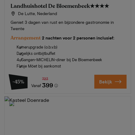
Landhuishotel De Bloemenbeek
★★★★
De Lutte, Nederland
Geniet 3 dagen van rust en bijzondere gastronomie in
Twente
Arrangement
2 nachten voor 2 personen inclusief:
Kamerupgrade (o.b.v.b)
Dagelijks ontbijtbuffet
4-Gangen-MICHELIN-diner bij De Bloemenbeek
Flesje Möet bij aankomst
723
-45%
Bekijk
399
Vanaf