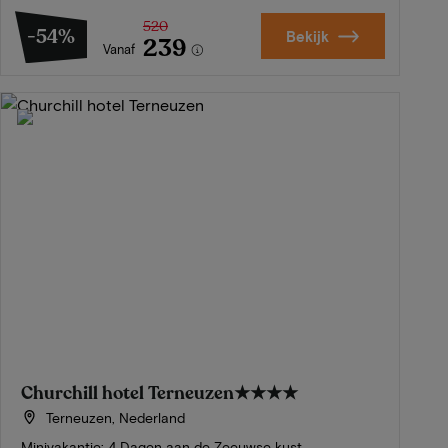
520
-54%
Bekijk
239
Vanaf
Churchill hotel Terneuzen
★★★★
Terneuzen, Nederland
Minivakantie: 4 Dagen aan de Zeeuwse kust