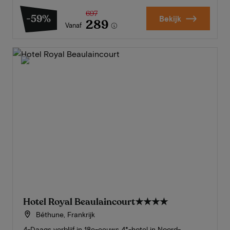
697
-59%
Bekijk
289
Vanaf
Hotel Royal Beaulaincourt
★★★★
Béthune, Frankrijk
4-Daags verblijf in 18e-eeuws 4*-hotel in Noord-