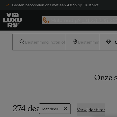
Gasten beoordelen ons met een
4.5/5
op Trustpilot
Hulp nodig?
+31 20 705 22
M
Onze s
274 deals
Met diner
Verwijder filter