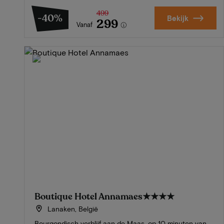
499
-40%
Bekijk
299
Vanaf
Boutique Hotel Annamaes
★★★★
Lanaken, België
Bourgondisch verblijf aan de Maas, op 10 minuten van