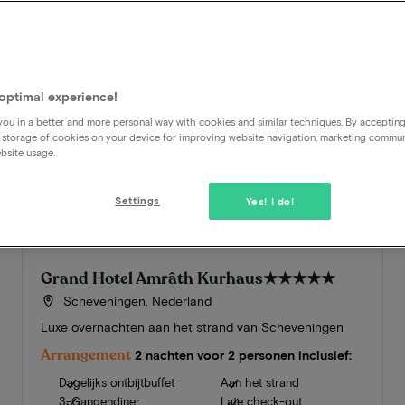
optimal experience!
ou in a better and more personal way with cookies and similar techniques. By acceptin
 storage of cookies on your device for improving website navigation, marketing commu
bsite usage.
Settings
Yes! I do!
Grand Hotel Amrâth Kurhaus
★★★★★
Scheveningen, Nederland
Luxe overnachten aan het strand van Scheveningen
Arrangement
2 nachten voor 2 personen inclusief:
Dagelijks ontbijtbuffet
Aan het strand
3-Gangendiner
Late check-out