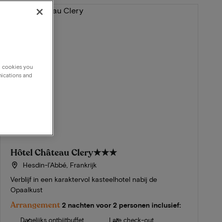
g cookies you
nications and
Hôtel Château Clery
★★★
Hesdin-l’Abbé, Frankrijk
Verblijf in een karaktervol kasteelhotel nabij de
Opaalkust
Arrangement
2 nachten voor 2 personen inclusief:
Dagelijks ontbijtbuffet
Late check-out