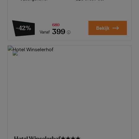
689
-42%
Bekijk
399
Vanaf
Hotel Winselerhof
★★★★