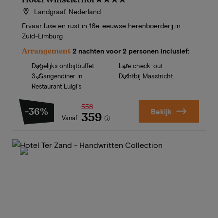
Landgraaf, Nederland
Ervaar luxe en rust in 16e-eeuwse herenboerderij in
Zuid-Limburg
Arrangement
2 nachten voor 2 personen inclusief:
Dagelijks ontbijtbuffet
Late check-out
3-Gangendiner in
Dichtbij Maastricht
Restaurant Luigi's
558
-36%
Bekijk
359
Vanaf