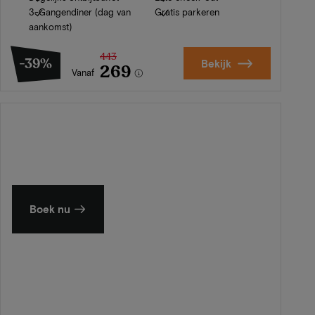
3-Gangendiner (dag van
Gratis parkeren
aankomst)
443
-39%
Bekijk
269
Vanaf
Zomer in Zeeland
Ontdek onze mooiste hotels
Boek nu