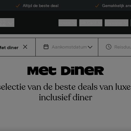
Altijd de beste deal
Gemakkelijk an
22
Hotels
Gift Card
Inspiratie
Aankomstdatum
Reisduu
et diner
Met diner
electie van de beste deals van luxe
inclusief diner