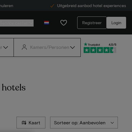
nuleren
Uitgebreid aanbod hotel experiences
Registreer
Login
Service center
r
Kamers/Personen
 hotels
Kaart
Sorteer op: Aanbevolen