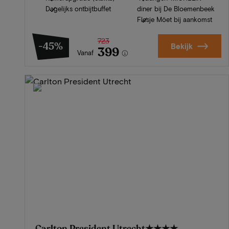
Dagelijks ontbijtbuffet
diner bij De Bloemenbeek
Flesje Möet bij aankomst
723
-45%
Bekijk
399
Vanaf
Carlton President Utrecht
★★★★