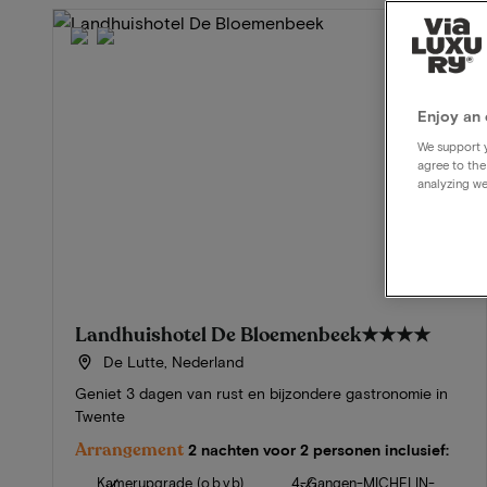
Enjoy an 
We support y
agree to the
analyzing we
Landhuishotel De Bloemenbeek
★★★★
De Lutte, Nederland
Geniet 3 dagen van rust en bijzondere gastronomie in
Twente
Arrangement
2 nachten voor 2 personen inclusief:
Kamerupgrade (o.b.v.b)
4-Gangen-MICHELIN-