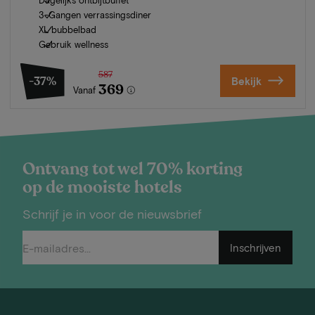
3-Gangen verrassingsdiner
XL bubbelbad
Gebruik wellness
587
-37%
Bekijk
369
Vanaf
Ontvang tot wel 70% korting
op de mooiste hotels
Schrijf je in voor de nieuwsbrief
Inschrijven