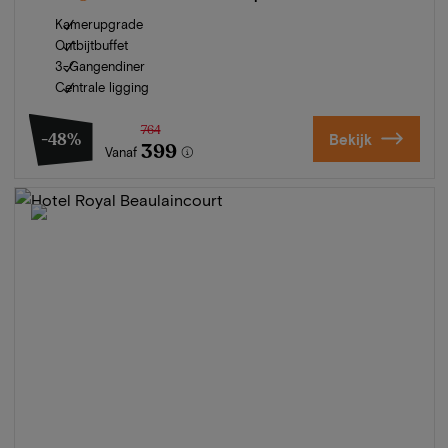
Kamerupgrade
Ontbijtbuffet
3-Gangendiner
Centrale ligging
764
-48%
Bekijk
399
Vanaf