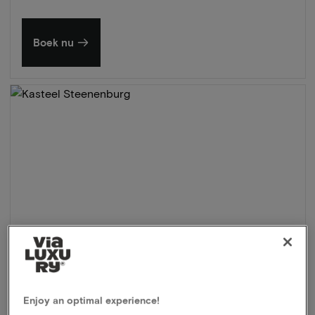
Boek nu
Enjoy an optimal experience!
Kasteel Steenenburg
★★★★