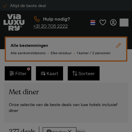
Altijd de beste deal
Hulp nodig?
+31 20 705 2222
Alle bestemmingen
Alle aankomstdatums
Elke reisduur
1 kamer / 2 personen
●
●
Filter
Kaart
Sorteer
Met diner
Onze selectie van de beste deals van luxe hotels inclusief
diner
277 deals
Met diner
Clear