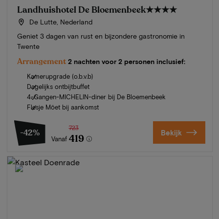
Landhuishotel De Bloemenbeek
★★★★
De Lutte, Nederland
Geniet 3 dagen van rust en bijzondere gastronomie in
Twente
Arrangement
2 nachten voor 2 personen inclusief:
Kamerupgrade (o.b.v.b)
Dagelijks ontbijtbuffet
4-Gangen-MICHELIN-diner bij De Bloemenbeek
Flesje Möet bij aankomst
723
-42%
Bekijk
419
Vanaf