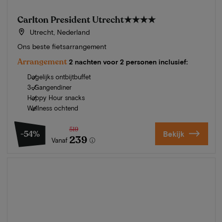
Carlton President Utrecht
★★★★
Utrecht, Nederland
Ons beste fietsarrangement
Arrangement
2 nachten voor 2 personen inclusief:
Dagelijks ontbijtbuffet
3-Gangendiner
Happy Hour snacks
Wellness ochtend
519
-54%
Bekijk
239
Vanaf
Zomer in Zeeland
Ontdek onze mooiste hotels