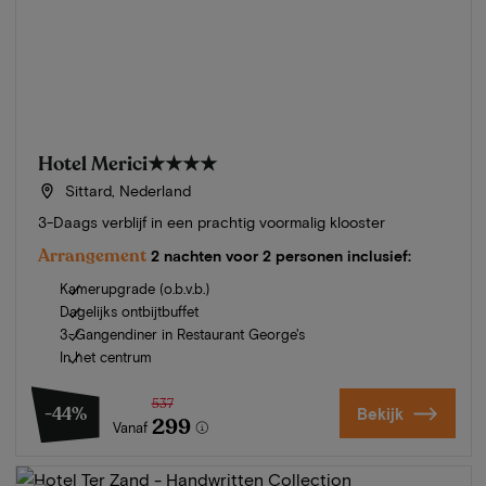
Hotel Merici
★★★★
Sittard, Nederland
3-Daags verblijf in een prachtig voormalig klooster
Arrangement
2 nachten voor 2 personen inclusief:
Kamerupgrade (o.b.v.b.)
Dagelijks ontbijtbuffet
3-Gangendiner in Restaurant George's
In het centrum
537
-44%
Bekijk
299
Vanaf