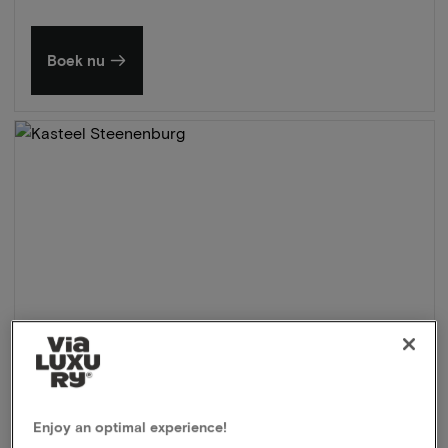
Boek nu
Enjoy an optimal experience!
Kasteel Steenenburg
★★★★