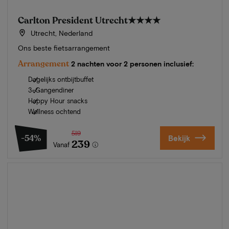
Carlton President Utrecht
★★★★
Utrecht, Nederland
Ons beste fietsarrangement
Arrangement
2 nachten voor 2 personen inclusief:
Dagelijks ontbijtbuffet
3-Gangendiner
Happy Hour snacks
Wellness ochtend
519
-54%
Bekijk
239
Vanaf
Zomer in Zeeland
Ontdek onze mooiste hotels