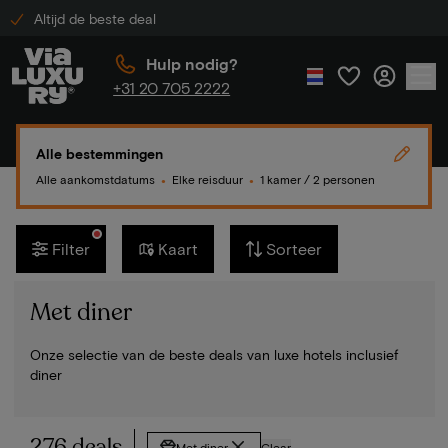
Altijd de beste deal
Hulp nodig?
+31 20 705 2222
Alle bestemmingen
Alle aankomstdatums
Elke reisduur
1 kamer / 2 personen
●
●
Filter
Kaart
Sorteer
Met diner
Onze selectie van de beste deals van luxe hotels inclusief
diner
276 deals
Met diner
Clear