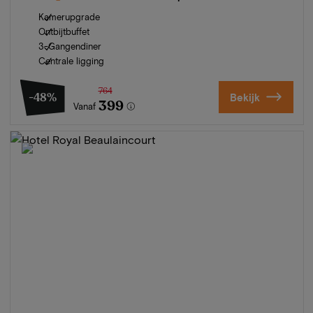
Kamerupgrade
Ontbijtbuffet
3-Gangendiner
Centrale ligging
764
-48%
Bekijk
399
Vanaf