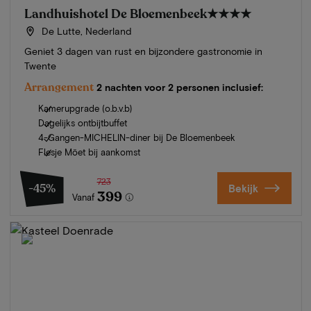
Landhuishotel De Bloemenbeek
★★★★
De Lutte, Nederland
Geniet 3 dagen van rust en bijzondere gastronomie in
Twente
Arrangement
2 nachten voor 2 personen inclusief:
Kamerupgrade (o.b.v.b)
Dagelijks ontbijtbuffet
4-Gangen-MICHELIN-diner bij De Bloemenbeek
Flesje Möet bij aankomst
723
-45%
Bekijk
399
Vanaf