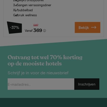
3-Gangen verrassingsdiner
XL bubbelbad
Gebruik wellness
587
-37%
Bekijk
369
Vanaf
Ontvang tot wel 70% korting
op de mooiste hotels
Schrijf je in voor de nieuwsbrief
Inschrijven