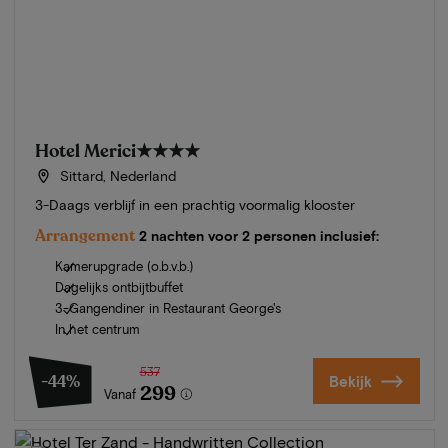
Hotel Merici
★★★★
Sittard, Nederland
3-Daags verblijf in een prachtig voormalig klooster
Arrangement
2 nachten voor 2 personen inclusief:
Kamerupgrade (o.b.v.b.)
Dagelijks ontbijtbuffet
3-Gangendiner in Restaurant George's
In het centrum
537
-44%
Bekijk
299
Vanaf