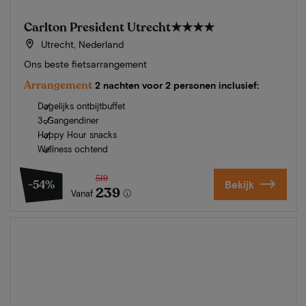
Carlton President Utrecht
★★★★
Utrecht, Nederland
Ons beste fietsarrangement
Arrangement
2 nachten voor 2 personen inclusief:
Dagelijks ontbijtbuffet
3-Gangendiner
Happy Hour snacks
Wellness ochtend
519
-54%
Bekijk
239
Vanaf
Zomer in Zeeland
Ontdek onze mooiste hotels