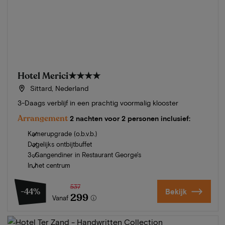
Hotel Merici
★★★★
Sittard, Nederland
3-Daags verblijf in een prachtig voormalig klooster
Arrangement
2 nachten voor 2 personen inclusief:
Kamerupgrade (o.b.v.b.)
Dagelijks ontbijtbuffet
3-Gangendiner in Restaurant George's
In het centrum
537
-44%
Bekijk
299
Vanaf