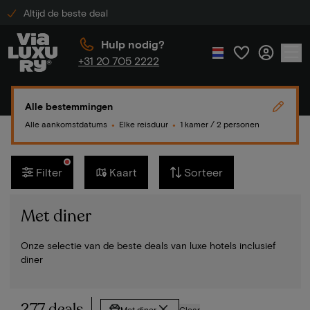
Altijd de beste deal
Hulp nodig?
+31 20 705 2222
Alle bestemmingen
Alle aankomstdatums
Elke reisduur
1 kamer / 2 personen
●
●
Filter
Kaart
Sorteer
Met diner
Onze selectie van de beste deals van luxe hotels inclusief
diner
277 deals
Met diner
Clear