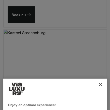
Boek nu
Enjoy an optimal experience!
Kasteel Steenenburg
★★★★