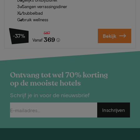
3-Gangen verrassingsdiner
XL bubbelbad
Gebruik wellness
587
-37%
Bekijk
369
Vanaf
Ontvang tot wel 70% korting
op de mooiste hotels
Schrijf je in voor de nieuwsbrief
Inschrijven