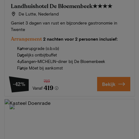
Landhuishotel De Bloemenbeek
★★★★
De Lutte, Nederland
Geniet 3 dagen van rust en bijzondere gastronomie in
Twente
Arrangement
2 nachten voor 2 personen inclusief:
Kamerupgrade (o.b.v.b)
Dagelijks ontbijtbuffet
4-Gangen-MICHELIN-diner bij De Bloemenbeek
Flesje Möet bij aankomst
723
-42%
Bekijk
419
Vanaf