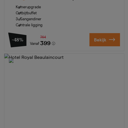
Kamerupgrade
Ontbijtbuffet
3-Gangendiner
Centrale ligging
764
-48%
Bekijk
399
Vanaf