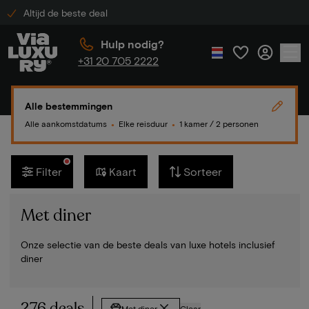
Altijd de beste deal
Hulp nodig?
+31 20 705 2222
Alle bestemmingen
Alle aankomstdatums
Elke reisduur
1 kamer / 2 personen
●
●
Filter
Kaart
Sorteer
Met diner
Onze selectie van de beste deals van luxe hotels inclusief
diner
276 deals
Met diner
Clear