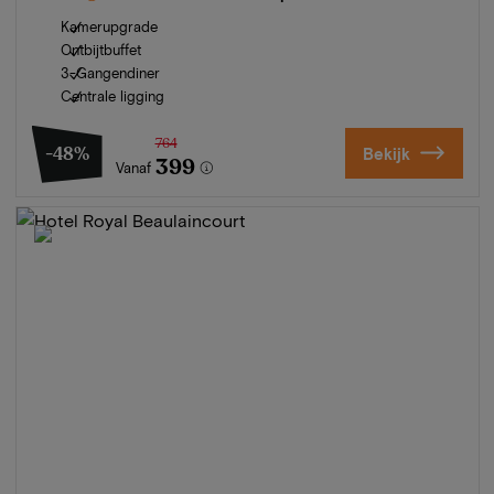
Kamerupgrade
Ontbijtbuffet
3-Gangendiner
Centrale ligging
764
-48%
Bekijk
399
Vanaf