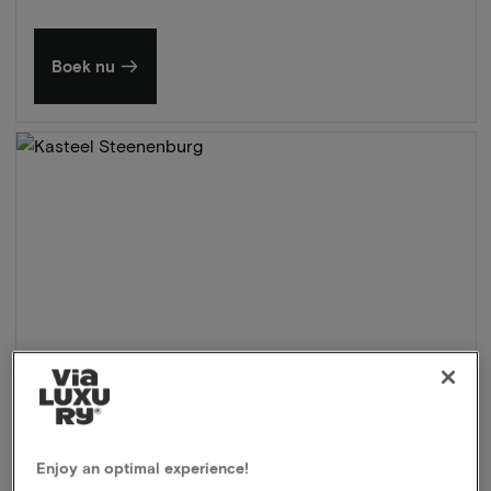
Boek nu
Enjoy an optimal experience!
Kasteel Steenenburg
★★★★