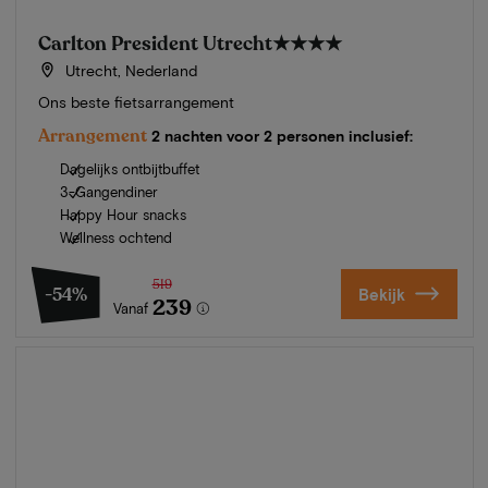
Carlton President Utrecht
★★★★
Utrecht, Nederland
Ons beste fietsarrangement
Arrangement
2 nachten voor 2 personen inclusief:
Dagelijks ontbijtbuffet
3-Gangendiner
Happy Hour snacks
Wellness ochtend
519
-54%
Bekijk
239
Vanaf
Zomer in Zeeland
Ontdek onze mooiste hotels