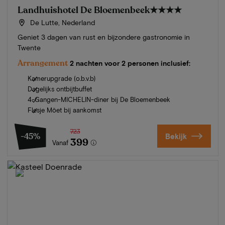
Landhuishotel De Bloemenbeek
★★★★
De Lutte, Nederland
Geniet 3 dagen van rust en bijzondere gastronomie in
Twente
Arrangement
2 nachten voor 2 personen inclusief:
Kamerupgrade (o.b.v.b)
Dagelijks ontbijtbuffet
4-Gangen-MICHELIN-diner bij De Bloemenbeek
Flesje Möet bij aankomst
723
-45%
Bekijk
399
Vanaf