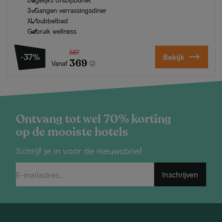
3-Gangen verrassingsdiner
XL bubbelbad
Gebruik wellness
587
-37%
Bekijk
369
Vanaf
Ontvang tot wel 70% korting
op de mooiste hotels
Schrijf je in voor de nieuwsbrief
Inschrijven