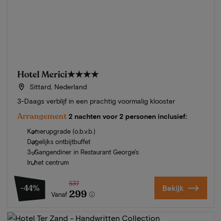
Hotel Merici
★★★★
Sittard, Nederland
3-Daags verblijf in een prachtig voormalig klooster
Arrangement
2 nachten voor 2 personen inclusief:
Kamerupgrade (o.b.v.b.)
Dagelijks ontbijtbuffet
3-Gangendiner in Restaurant George's
In het centrum
537
-44%
Bekijk
299
Vanaf