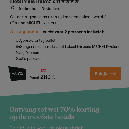
Hotel Villa Ruimzicht
★★★★
Doetinchem, Nederland
Ontdek regionale smaken tijdens een culinair verblijf
(Groene MICHELIN-ster)
Arrangement
1 nacht voor 2 personen inclusief:
Uitgebreid ontbijtbuffet
6-Gangendiner in restaurant Lokaal (Groene MICHELIN-ster)
Nabij Arnhem
Gratis parkeren
433
-33%
Bekijk
289
Vanaf
Ontvang tot wel 70% korting
op de mooiste hotels
Schrijf je in voor de nieuwsbrief