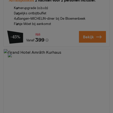
Arrangement
2 nachten voor 2 personen inclusief:
Kamerupgrade (o.b.v.b)
Dagelijks ontbijtbuffet
4-Gangen-MICHELIN-diner bij De Bloemenbeek
Flesje Möet bij aankomst
723
-45%
Bekijk
399
Vanaf