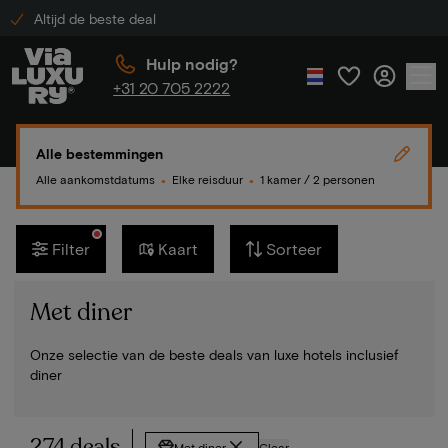
Altijd de beste deal
Hulp nodig?
+31 20 705 2222
Alle bestemmingen
Alle aankomstdatums
Elke reisduur
1 kamer / 2 personen
●
●
Filter
Kaart
Sorteer
Met diner
Onze selectie van de beste deals van luxe hotels inclusief
diner
274 deals
Met diner
Clear