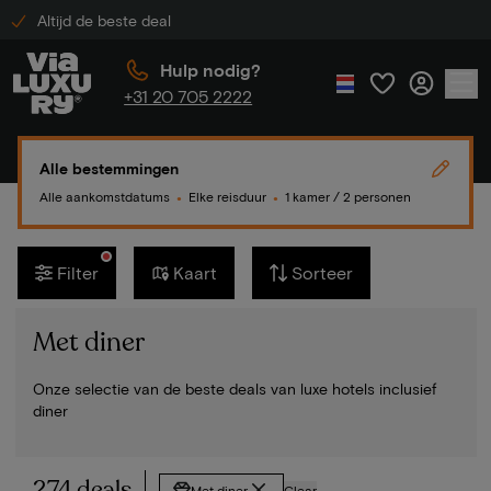
Altijd de beste deal
Hulp nodig?
+31 20 705 2222
Alle bestemmingen
Alle aankomstdatums
Elke reisduur
1 kamer / 2 personen
●
●
Filter
Kaart
Sorteer
Met diner
Onze selectie van de beste deals van luxe hotels inclusief
diner
274 deals
Met diner
Clear