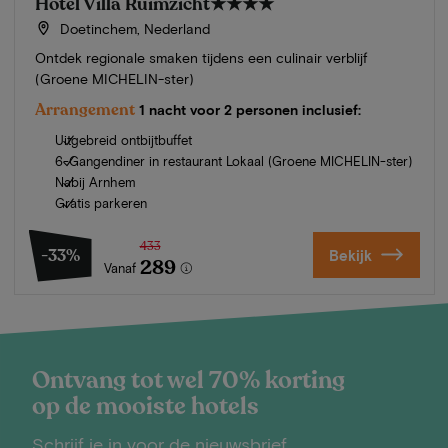
Hotel Villa Ruimzicht
★★★★
Doetinchem, Nederland
Ontdek regionale smaken tijdens een culinair verblijf
(Groene MICHELIN-ster)
Arrangement
1 nacht voor 2 personen inclusief:
Uitgebreid ontbijtbuffet
6-Gangendiner in restaurant Lokaal (Groene MICHELIN-ster)
Nabij Arnhem
Gratis parkeren
433
-33%
Bekijk
289
Vanaf
Ontvang tot wel 70% korting
op de mooiste hotels
Schrijf je in voor de nieuwsbrief