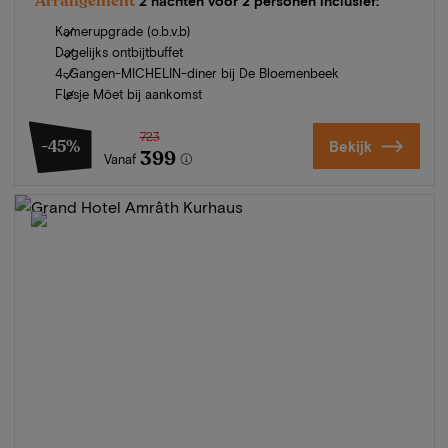
Arrangement
2 nachten voor 2 personen inclusief:
Kamerupgrade (o.b.v.b)
Dagelijks ontbijtbuffet
4-Gangen-MICHELIN-diner bij De Bloemenbeek
Flesje Möet bij aankomst
723
-45%
Bekijk
399
Vanaf