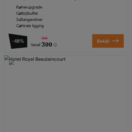
Kamerupgrade
Ontbijtbuffet
3-Gangendiner
Centrale ligging
764
-48%
Bekijk
399
Vanaf