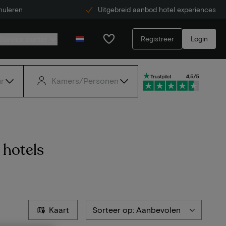
nuleren
Uitgebreid aanbod hotel experiences
Registreer
Login
Service center
r
Kamers/Personen
 hotels
Kaart
Sorteer op: Aanbevolen