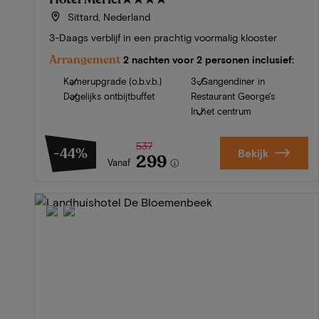
Sittard, Nederland
3-Daags verblijf in een prachtig voormalig klooster
Arrangement
2 nachten voor 2 personen inclusief:
Kamerupgrade (o.b.v.b.)
3-Gangendiner in
Dagelijks ontbijtbuffet
Restaurant George's
In het centrum
537
-44%
Bekijk
299
Vanaf