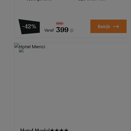
689
-42%
Bekijk
399
Vanaf
Hotel Merici
★★★★