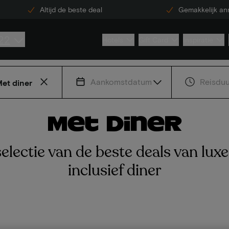
Altijd de beste deal
Gemakkelijk an
22
Hotels
Gift Card
Inspiratie
Aankomstdatum
Reisduu
et diner
Met diner
electie van de beste deals van luxe
inclusief diner