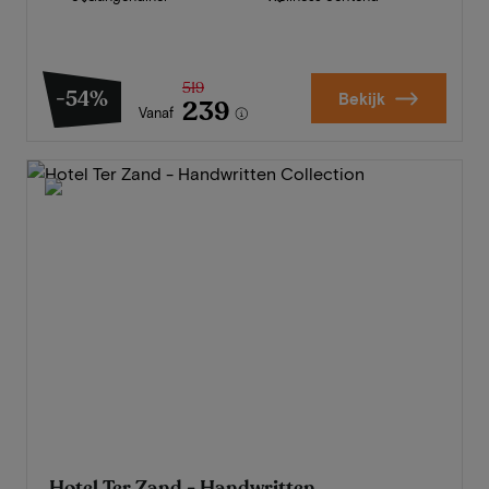
519
-54%
Bekijk
239
Vanaf
Hotel Ter Zand - Handwritten