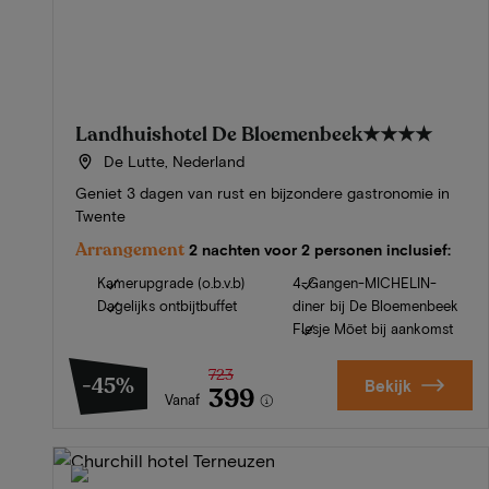
Landhuishotel De Bloemenbeek
★★★★
De Lutte, Nederland
Geniet 3 dagen van rust en bijzondere gastronomie in
Twente
Arrangement
2 nachten voor 2 personen inclusief:
Kamerupgrade (o.b.v.b)
4-Gangen-MICHELIN-
Dagelijks ontbijtbuffet
diner bij De Bloemenbeek
Flesje Möet bij aankomst
723
-45%
Bekijk
399
Vanaf