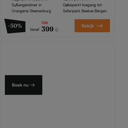
3-Gangendiner in
Onbeperkt toegang tot
Orangerie Steenenburg
Safaripark Beekse Bergen
799
-50%
Bekijk
399
Vanaf
Zomer in Zeeland
Ontdek onze mooiste hotels
Boek nu