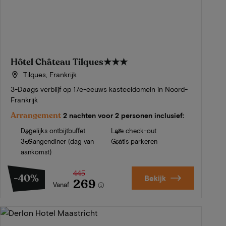
Hôtel Château Tilques
★★★
Tilques, Frankrijk
3-Daags verblijf op 17e-eeuws kasteeldomein in Noord-
Frankrijk
Arrangement
2 nachten voor 2 personen inclusief:
Dagelijks ontbijtbuffet
Late check-out
3-Gangendiner (dag van
Gratis parkeren
aankomst)
445
-40%
Bekijk
269
Vanaf