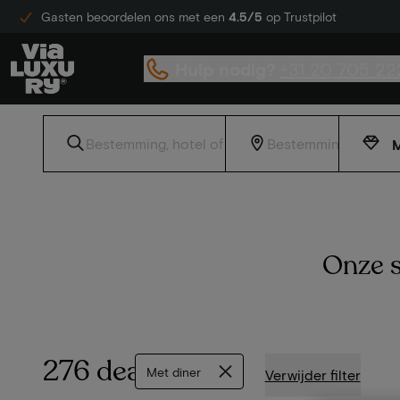
Gasten beoordelen ons met een
4.5/5
op Trustpilot
Hulp nodig?
+31 20 705 22
M
Onze s
276 deals
Met diner
Verwijder filter