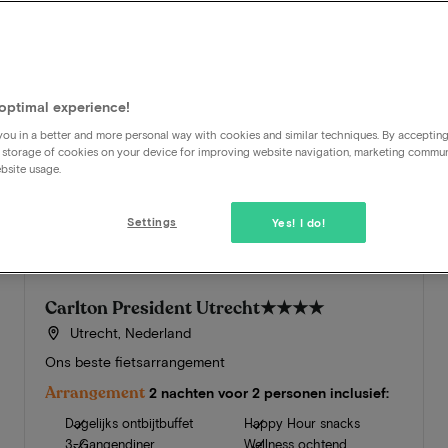
optimal experience!
ou in a better and more personal way with cookies and similar techniques. By acceptin
 storage of cookies on your device for improving website navigation, marketing commu
bsite usage.
Settings
Yes! I do!
Carlton President Utrecht
★★★★
Utrecht, Nederland
Ons beste fietsarrangement
Arrangement
2 nachten voor 2 personen inclusief:
Dagelijks ontbijtbuffet
Happy Hour snacks
3-Gangendiner
Wellness ochtend