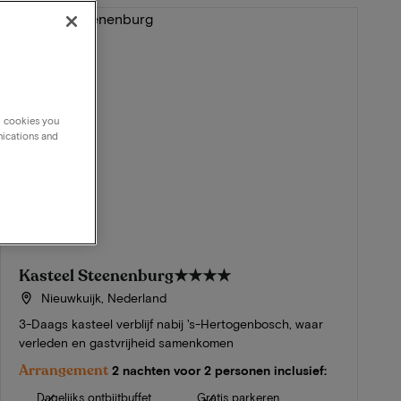
g cookies you
nications and
Kasteel Steenenburg
★★★★
Nieuwkuijk, Nederland
3-Daags kasteel verblijf nabij 's-Hertogenbosch, waar
verleden en gastvrijheid samenkomen
Arrangement
2 nachten voor 2 personen inclusief:
Dagelijks ontbijtbuffet
Gratis parkeren