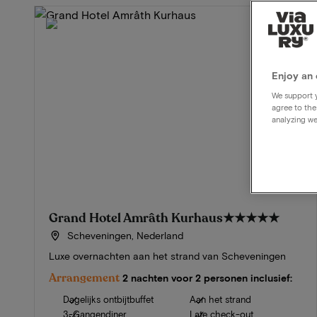
Enjoy an 
We support y
agree to the
analyzing we
Grand Hotel Amrâth Kurhaus
★★★★★
Scheveningen, Nederland
Luxe overnachten aan het strand van Scheveningen
Arrangement
2 nachten voor 2 personen inclusief:
Dagelijks ontbijtbuffet
Aan het strand
3-Gangendiner
Late check-out