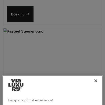
Boek nu
Enjoy an optimal experience!
Kasteel Steenenburg
★★★★