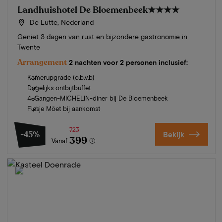
Landhuishotel De Bloemenbeek
★★★★
De Lutte, Nederland
Geniet 3 dagen van rust en bijzondere gastronomie in
Twente
Arrangement
2 nachten voor 2 personen inclusief:
Kamerupgrade (o.b.v.b)
Dagelijks ontbijtbuffet
4-Gangen-MICHELIN-diner bij De Bloemenbeek
Flesje Möet bij aankomst
723
-45%
Bekijk
399
Vanaf