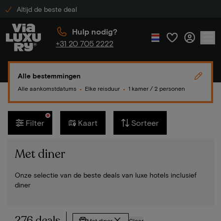
Altijd de beste deal
Hulp nodig?
+31 20 705 2222
Alle bestemmingen
Alle aankomstdatums
Elke reisduur
1 kamer / 2 personen
●
●
Filter
Kaart
Sorteer
Met diner
Onze selectie van de beste deals van luxe hotels inclusief
diner
276 deals
Met diner
Clear