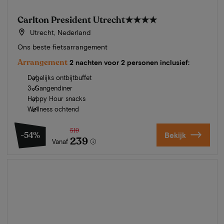
Carlton President Utrecht
★★★★
Utrecht, Nederland
Ons beste fietsarrangement
Arrangement
2 nachten voor 2 personen inclusief:
Dagelijks ontbijtbuffet
3-Gangendiner
Happy Hour snacks
Wellness ochtend
519
-54%
Bekijk
239
Vanaf
Zomer in Zeeland
Ontdek onze mooiste hotels