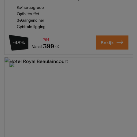
Kamerupgrade
Ontbijtbuffet
3-Gangendiner
Centrale ligging
764
-48%
Bekijk
399
Vanaf