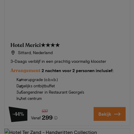
Hotel Merici
★★★★
Sittard, Nederland
3-Daags verblijf in een prachtig voormalig klooster
Arrangement
2 nachten voor 2 personen inclusief:
Kamerupgrade (o.b.v.b.)
Dagelijks ontbijtbuffet
3-Gangendiner in Restaurant George's
In het centrum
537
-44%
Bekijk
299
Vanaf