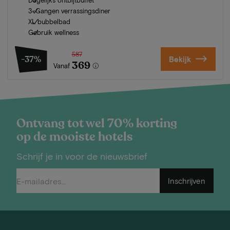
3-Gangen verrassingsdiner
XL bubbelbad
Gebruik wellness
587
-37%
Bekijk
369
Vanaf
Ontvang tot wel 70% korting
op de mooiste hotels
Schrijf je in voor de nieuwsbrief
Inschrijven