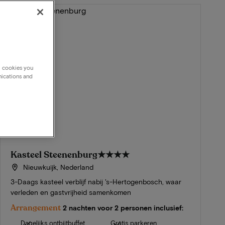
g cookies you
nications and
Kasteel Steenenburg
★★★★
Nieuwkuijk, Nederland
3-Daags kasteel verblijf nabij 's-Hertogenbosch, waar
verleden en gastvrijheid samenkomen
Arrangement
2 nachten voor 2 personen inclusief:
Dagelijks ontbijtbuffet
Gratis parkeren