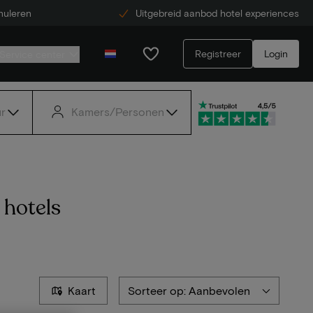
nuleren
Uitgebreid aanbod hotel experiences
Registreer
Login
Service center
r
Kamers/Personen
 hotels
Kaart
Sorteer op: Aanbevolen