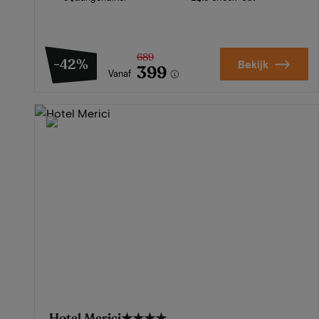
689
-42%
Bekijk
399
Vanaf
Hotel Merici
★★★★