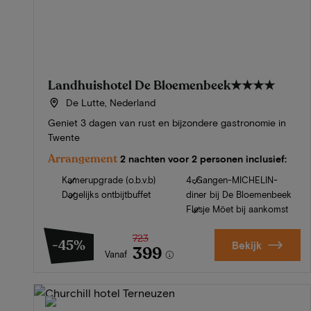
Landhuishotel De Bloemenbeek
★★★★
De Lutte, Nederland
Geniet 3 dagen van rust en bijzondere gastronomie in
Twente
Arrangement
2 nachten voor 2 personen inclusief:
Kamerupgrade (o.b.v.b)
4-Gangen-MICHELIN-
Dagelijks ontbijtbuffet
diner bij De Bloemenbeek
Flesje Möet bij aankomst
723
-45%
Bekijk
399
Vanaf