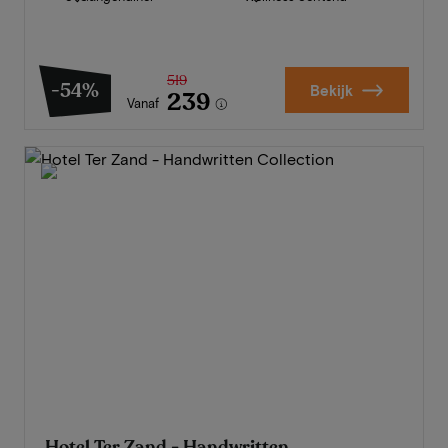
519
-54%
Bekijk
239
Vanaf
Hotel Ter Zand - Handwritten