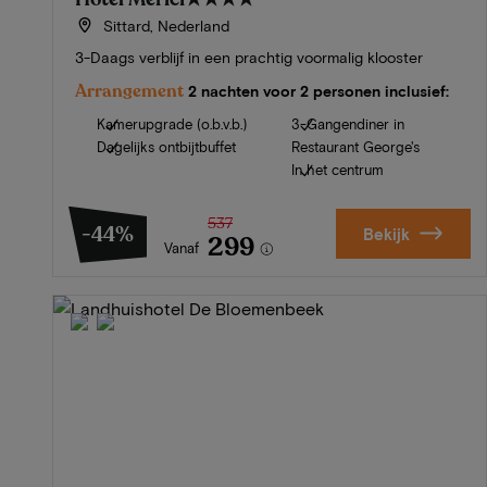
Sittard, Nederland
3-Daags verblijf in een prachtig voormalig klooster
Arrangement
2 nachten voor 2 personen inclusief:
Kamerupgrade (o.b.v.b.)
3-Gangendiner in
Dagelijks ontbijtbuffet
Restaurant George's
In het centrum
537
-44%
Bekijk
299
Vanaf