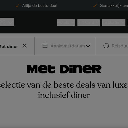
Altijd de beste deal
Gemakkelijk an
22
Hotels
Gift Card
Inspiratie
Aankomstdatum
Reisduu
et diner
Met diner
electie van de beste deals van luxe
inclusief diner