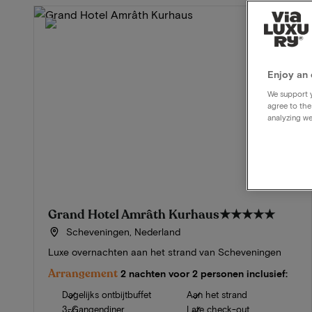
Enjoy an 
We support y
agree to the
analyzing we
Grand Hotel Amrâth Kurhaus
★★★★★
Scheveningen, Nederland
Luxe overnachten aan het strand van Scheveningen
Arrangement
2 nachten voor 2 personen inclusief:
Dagelijks ontbijtbuffet
Aan het strand
3-Gangendiner
Late check-out