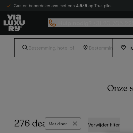
Gasten beoordelen ons met een
4.5/5
op Trustpilot
Hulp nodig?
+31 20 705 22
M
Onze s
276 deals
Met diner
Verwijder filter