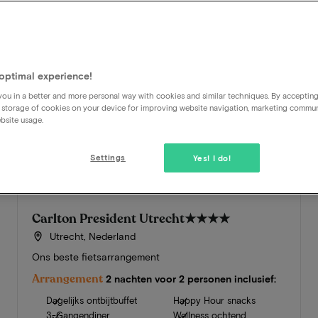
optimal experience!
ou in a better and more personal way with cookies and similar techniques. By acceptin
 storage of cookies on your device for improving website navigation, marketing commu
bsite usage.
Settings
Yes! I do!
Carlton President Utrecht
★★★★
Utrecht, Nederland
Ons beste fietsarrangement
Arrangement
2 nachten voor 2 personen inclusief:
Dagelijks ontbijtbuffet
Happy Hour snacks
3-Gangendiner
Wellness ochtend