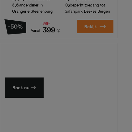
3-Gangendiner in
Onbeperkt toegang tot
Orangerie Steenenburg
Safaripark Beekse Bergen
799
-50%
Bekijk
399
Vanaf
Zomer in Zeeland
Ontdek onze mooiste hotels
Boek nu