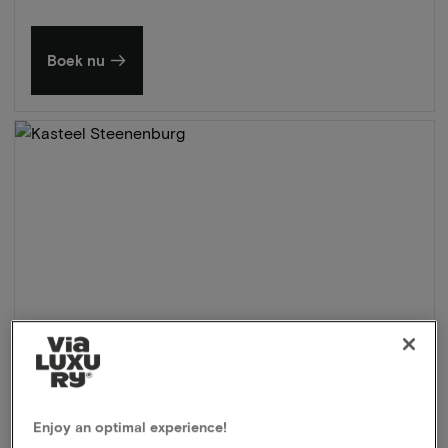
Boek nu
Enjoy an optimal experience!
Kasteel Steenenburg
★★★★