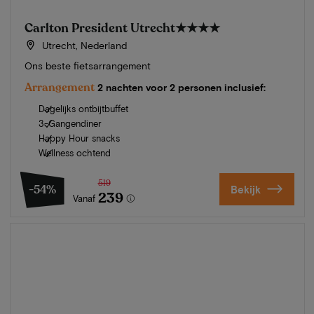
Carlton President Utrecht
★★★★
Utrecht, Nederland
Ons beste fietsarrangement
Arrangement
2 nachten voor 2 personen inclusief:
Dagelijks ontbijtbuffet
3-Gangendiner
Happy Hour snacks
Wellness ochtend
519
-54%
Bekijk
239
Vanaf
Zomer in Zeeland
Ontdek onze mooiste hotels