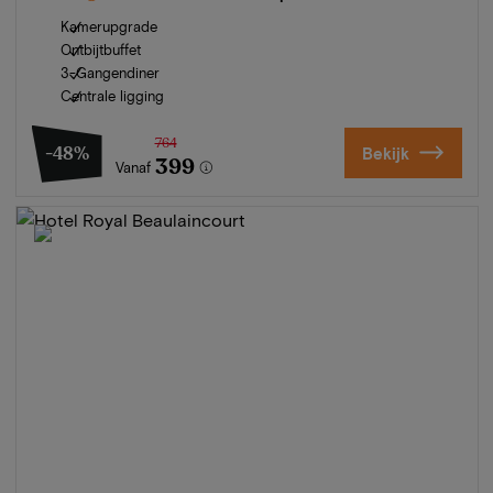
Kamerupgrade
Ontbijtbuffet
3-Gangendiner
Centrale ligging
764
-48%
Bekijk
399
Vanaf