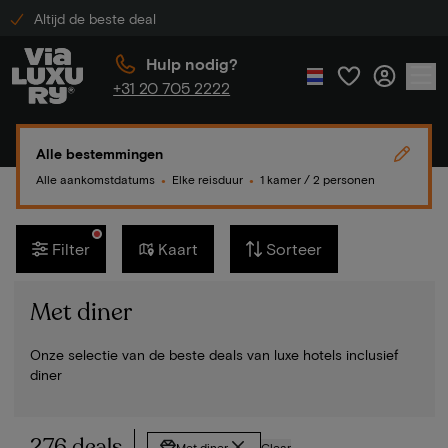
Altijd de beste deal
Hulp nodig?
+31 20 705 2222
Alle bestemmingen
Alle aankomstdatums
Elke reisduur
1 kamer / 2 personen
●
●
Filter
Kaart
Sorteer
Met diner
Onze selectie van de beste deals van luxe hotels inclusief
diner
276 deals
Met diner
Clear