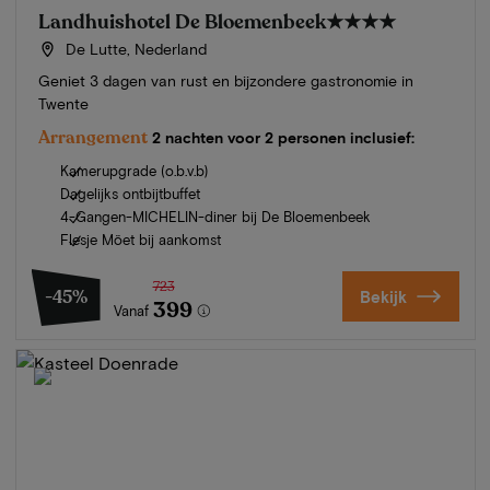
Landhuishotel De Bloemenbeek
★★★★
De Lutte, Nederland
Geniet 3 dagen van rust en bijzondere gastronomie in
Twente
Arrangement
2 nachten voor 2 personen inclusief:
Kamerupgrade (o.b.v.b)
Dagelijks ontbijtbuffet
4-Gangen-MICHELIN-diner bij De Bloemenbeek
Flesje Möet bij aankomst
723
-45%
Bekijk
399
Vanaf