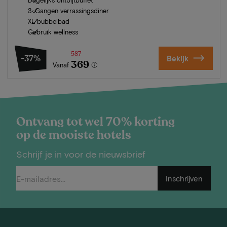
3-Gangen verrassingsdiner
XL bubbelbad
Gebruik wellness
587
-37%
Bekijk
369
Vanaf
Ontvang tot wel 70% korting
op de mooiste hotels
Schrijf je in voor de nieuwsbrief
Inschrijven