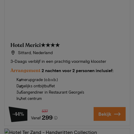
Hotel Merici
★★★★
Sittard, Nederland
3-Daags verblijf in een prachtig voormalig klooster
Arrangement
2 nachten voor 2 personen inclusief:
Kamerupgrade (o.b.v.b.)
Dagelijks ontbijtbuffet
3-Gangendiner in Restaurant George's
In het centrum
537
-44%
Bekijk
299
Vanaf