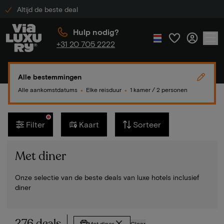
Altijd de beste deal
Hulp nodig?
+31 20 705 2222
Alle bestemmingen
Alle aankomstdatums
Elke reisduur
1 kamer / 2 personen
●
●
Filter
Kaart
Sorteer
Met diner
Onze selectie van de beste deals van luxe hotels inclusief
diner
276 deals
Met diner
Clear