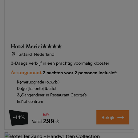
Hotel Merici
★★★★
Sittard, Nederland
3-Daags verblijf in een prachtig voormalig klooster
Arrangement
2 nachten voor 2 personen inclusief:
Kamerupgrade (o.b.v.b.)
Dagelijks ontbijtbuffet
3-Gangendiner in Restaurant George's
In het centrum
537
-44%
Bekijk
299
Vanaf