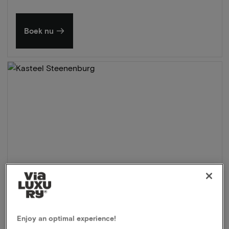
Boek nu
Enjoy an optimal experience!
Kasteel Steenenburg
★★★★