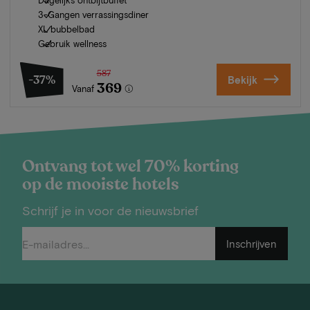
3-Gangen verrassingsdiner
XL bubbelbad
Gebruik wellness
587
-37%
Bekijk
369
Vanaf
Ontvang tot wel 70% korting
op de mooiste hotels
Schrijf je in voor de nieuwsbrief
Inschrijven