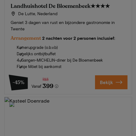
Landhuishotel De Bloemenbeek
★★★★
De Lutte, Nederland
Geniet 3 dagen van rust en bijzondere gastronomie in
Twente
Arrangement
2 nachten voor 2 personen inclusief:
Kamerupgrade (o.b.v.b)
Dagelijks ontbijtbuffet
4-Gangen-MICHELIN-diner bij De Bloemenbeek
Flesje Möet bij aankomst
723
-45%
Bekijk
399
Vanaf