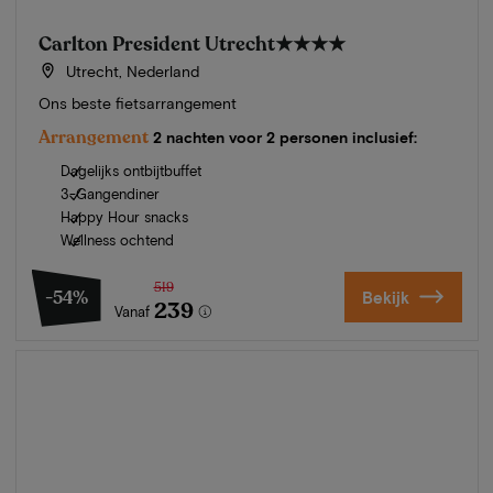
Carlton President Utrecht
★★★★
Utrecht, Nederland
Ons beste fietsarrangement
Arrangement
2 nachten voor 2 personen inclusief:
Dagelijks ontbijtbuffet
3-Gangendiner
Happy Hour snacks
Wellness ochtend
519
-54%
Bekijk
239
Vanaf
Zomer in Zeeland
Ontdek onze mooiste hotels