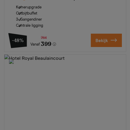
Kamerupgrade
Ontbijtbuffet
3-Gangendiner
Centrale ligging
764
-48%
Bekijk
399
Vanaf