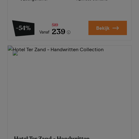
519
-54%
Bekijk
239
Vanaf
Hotel Ter Zand - Handwritten