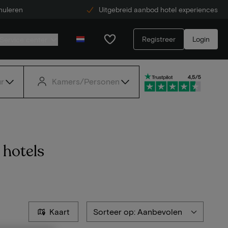
nuleren
Uitgebreid aanbod hotel experiences
Registreer
Login
Service center
r
Kamers/Personen
 hotels
Kaart
Sorteer op: Aanbevolen