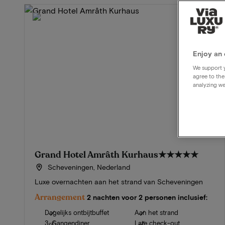
Enjoy an 
We support y
agree to the
analyzing we
Grand Hotel Amrâth Kurhaus
★★★★★
Scheveningen, Nederland
Luxe overnachten aan het strand van Scheveningen
Arrangement
2 nachten voor 2 personen inclusief:
Dagelijks ontbijtbuffet
Aan het strand
3-Gangendiner
Late check-out