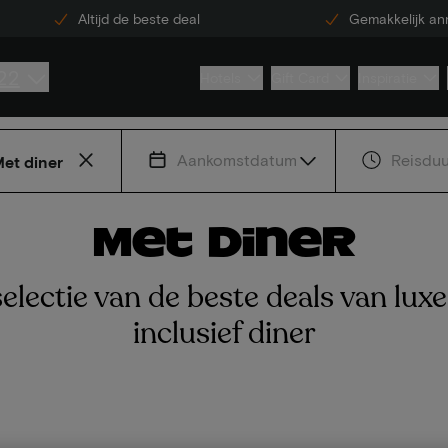
Altijd de beste deal
Gemakkelijk an
22
Hotels
Gift Card
Inspiratie
Aankomstdatum
Reisduu
et diner
Met diner
electie van de beste deals van luxe
inclusief diner