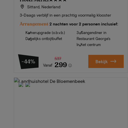
Sittard, Nederland
3-Daags verblijf in een prachtig voormalig klooster
Arrangement
2 nachten voor 2 personen inclusief:
Kamerupgrade (o.b.v.b.)
3-Gangendiner in
Dagelijks ontbijtbuffet
Restaurant George's
In het centrum
537
-44%
Bekijk
299
Vanaf