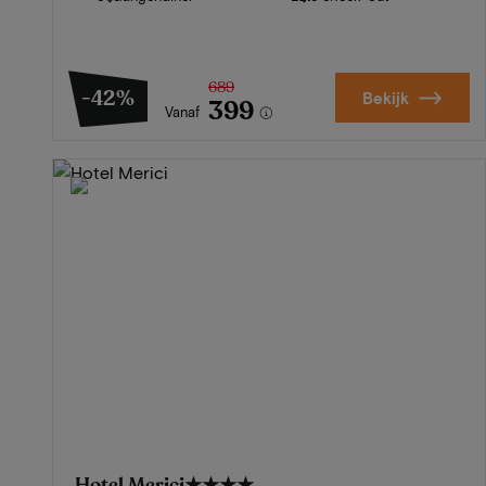
689
-42%
Bekijk
399
Vanaf
Hotel Merici
★★★★