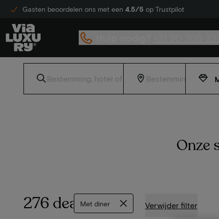
Gasten beoordelen ons met een
4.5/5
op Trustpilot
Hulp nodig?
+31 20 705 22
M
Onze s
276 deals
Met diner
Verwijder filter