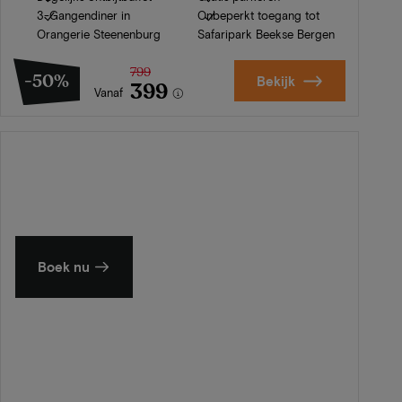
3-Gangendiner in
Onbeperkt toegang tot
Orangerie Steenenburg
Safaripark Beekse Bergen
799
-50%
Bekijk
399
Vanaf
Zomer in Zeeland
Ontdek onze mooiste hotels
Boek nu