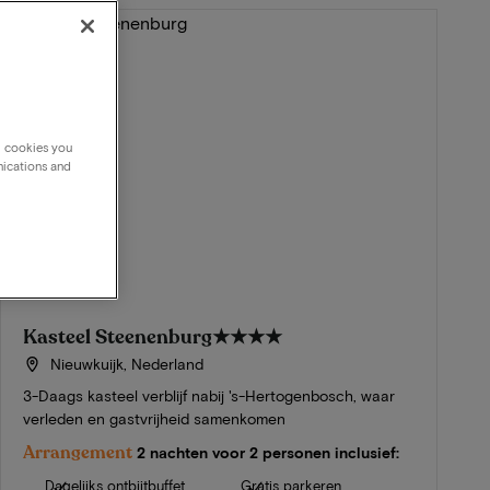
g cookies you
nications and
Kasteel Steenenburg
★★★★
Nieuwkuijk, Nederland
3-Daags kasteel verblijf nabij 's-Hertogenbosch, waar
verleden en gastvrijheid samenkomen
Arrangement
2 nachten voor 2 personen inclusief:
Dagelijks ontbijtbuffet
Gratis parkeren