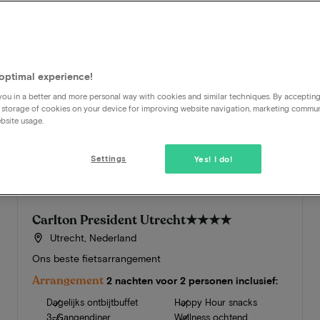
optimal experience!
ou in a better and more personal way with cookies and similar techniques. By acceptin
 storage of cookies on your device for improving website navigation, marketing commu
bsite usage.
Settings
Yes! I do!
Carlton President Utrecht
★★★★
Utrecht, Nederland
Ons beste fietsarrangement
Arrangement
2 nachten voor 2 personen inclusief:
Dagelijks ontbijtbuffet
Happy Hour snacks
3-Gangendiner
Wellness ochtend