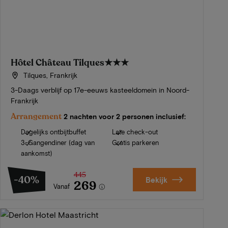
Hôtel Château Tilques
★★★
Tilques, Frankrijk
3-Daags verblijf op 17e-eeuws kasteeldomein in Noord-
Frankrijk
Arrangement
2 nachten voor 2 personen inclusief:
Dagelijks ontbijtbuffet
Late check-out
3-Gangendiner (dag van
Gratis parkeren
aankomst)
445
-40%
Bekijk
269
Vanaf