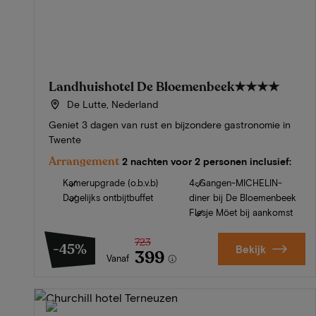
Landhuishotel De Bloemenbeek
★★★★
De Lutte, Nederland
Geniet 3 dagen van rust en bijzondere gastronomie in
Twente
Arrangement
2 nachten voor 2 personen inclusief:
Kamerupgrade (o.b.v.b)
4-Gangen-MICHELIN-
Dagelijks ontbijtbuffet
diner bij De Bloemenbeek
Flesje Möet bij aankomst
723
-45%
Bekijk
399
Vanaf