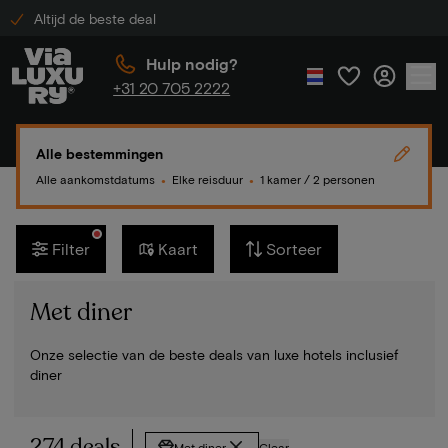
Altijd de beste deal
Hulp nodig?
+31 20 705 2222
Alle bestemmingen
Alle aankomstdatums
Elke reisduur
1 kamer / 2 personen
●
●
Filter
Kaart
Sorteer
Met diner
Onze selectie van de beste deals van luxe hotels inclusief
diner
274 deals
Met diner
Clear