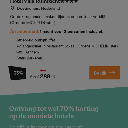
Hotel Villa Ruimzicht
★★★★
Doetinchem, Nederland
Ontdek regionale smaken tijdens een culinair verblijf
(Groene MICHELIN-ster)
Arrangement
1 nacht voor 2 personen inclusief:
Uitgebreid ontbijtbuffet
6-Gangendiner in restaurant Lokaal (Groene MICHELIN-ster)
Nabij Arnhem
Gratis parkeren
433
-33%
Bekijk
289
Vanaf
Ontvang tot wel 70% korting
op de mooiste hotels
Schrijf je in voor de nieuwsbrief