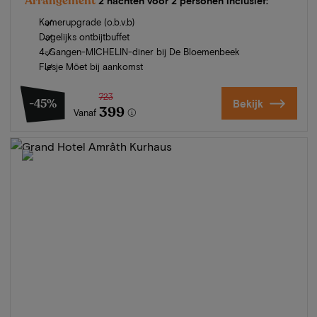
Arrangement
2 nachten voor 2 personen inclusief:
Kamerupgrade (o.b.v.b)
Dagelijks ontbijtbuffet
4-Gangen-MICHELIN-diner bij De Bloemenbeek
Flesje Möet bij aankomst
723
-45%
Bekijk
399
Vanaf