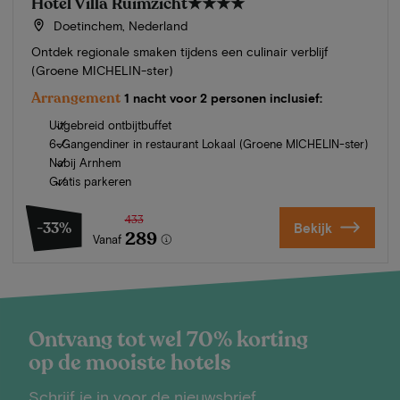
Hotel Villa Ruimzicht
★★★★
Doetinchem, Nederland
Ontdek regionale smaken tijdens een culinair verblijf
(Groene MICHELIN-ster)
Arrangement
1 nacht voor 2 personen inclusief:
Uitgebreid ontbijtbuffet
6-Gangendiner in restaurant Lokaal (Groene MICHELIN-ster)
Nabij Arnhem
Gratis parkeren
433
-33%
Bekijk
289
Vanaf
Ontvang tot wel 70% korting
op de mooiste hotels
Schrijf je in voor de nieuwsbrief