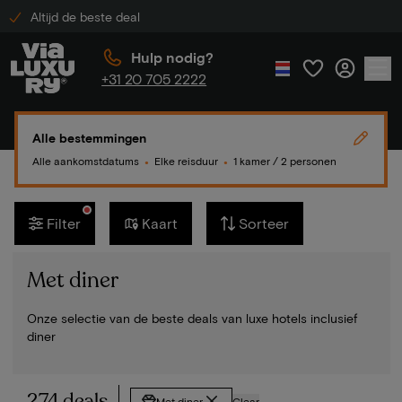
Altijd de beste deal
Hulp nodig?
+31 20 705 2222
Alle bestemmingen
Alle aankomstdatums
Elke reisduur
1 kamer / 2 personen
●
●
Filter
Kaart
Sorteer
Met diner
Onze selectie van de beste deals van luxe hotels inclusief
diner
274 deals
Met diner
Clear