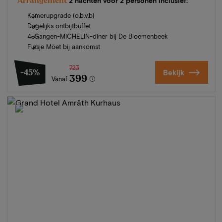
Arrangement
2 nachten voor 2 personen inclusief:
Kamerupgrade (o.b.v.b)
Dagelijks ontbijtbuffet
4-Gangen-MICHELIN-diner bij De Bloemenbeek
Flesje Möet bij aankomst
723
-45%
Bekijk
399
Vanaf