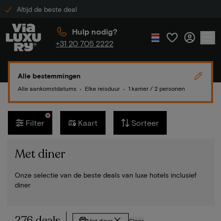
Altijd de beste deal
Hulp nodig?
+31 20 705 2222
Alle bestemmingen
Alle aankomstdatums
Elke reisduur
1 kamer / 2 personen
●
●
Filter
Kaart
Sorteer
Met diner
Onze selectie van de beste deals van luxe hotels inclusief
diner
276 deals
Met diner
Clear