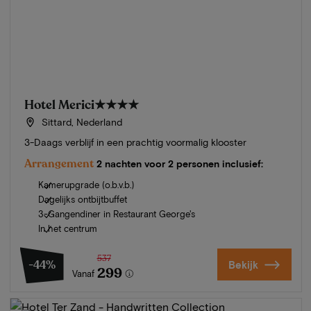
Hotel Merici
★★★★
Sittard, Nederland
3-Daags verblijf in een prachtig voormalig klooster
Arrangement
2 nachten voor 2 personen inclusief:
Kamerupgrade (o.b.v.b.)
Dagelijks ontbijtbuffet
3-Gangendiner in Restaurant George's
In het centrum
537
-44%
Bekijk
299
Vanaf