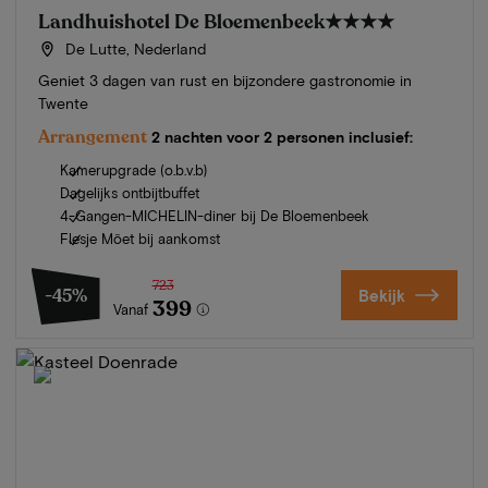
Landhuishotel De Bloemenbeek
★★★★
De Lutte, Nederland
Geniet 3 dagen van rust en bijzondere gastronomie in
Twente
Arrangement
2 nachten voor 2 personen inclusief:
Kamerupgrade (o.b.v.b)
Dagelijks ontbijtbuffet
4-Gangen-MICHELIN-diner bij De Bloemenbeek
Flesje Möet bij aankomst
723
-45%
Bekijk
399
Vanaf