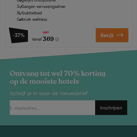
3-Gangen verrassingsdiner
XL bubbelbad
Gebruik wellness
587
-37%
Bekijk
369
Vanaf
Ontvang tot wel 70% korting
op de mooiste hotels
Schrijf je in voor de nieuwsbrief
Inschrijven