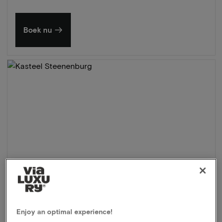
Boek nu
Enjoy an optimal experience!
Kasteel Steenenburg
★★★★