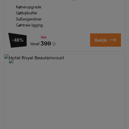
Kamerupgrade
Ontbijtbuffet
3-Gangendiner
Centrale ligging
764
-48%
Bekijk
399
Vanaf