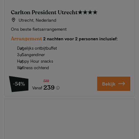
Carlton President Utrecht
★★★★
Utrecht, Nederland
Ons beste fietsarrangement
Arrangement
2 nachten voor 2 personen inclusief:
Dagelijks ontbijtbuffet
3-Gangendiner
Happy Hour snacks
Wellness ochtend
519
-54%
Bekijk
239
Vanaf
Zomer in Zeeland
Ontdek onze mooiste hotels