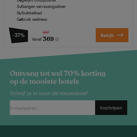
3-Gangen verrassingsdiner
XL bubbelbad
Gebruik wellness
587
-37%
Bekijk
369
Vanaf
Ontvang tot wel 70% korting
op de mooiste hotels
Schrijf je in voor de nieuwsbrief
Inschrijven