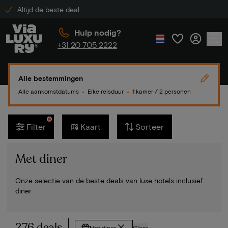
Altijd de beste deal
Hulp nodig?
+31 20 705 2222
Alle bestemmingen
Alle aankomstdatums
Elke reisduur
1 kamer / 2 personen
●
●
Filter
Kaart
Sorteer
Met diner
Onze selectie van de beste deals van luxe hotels inclusief
diner
276 deals
Met diner
Clear