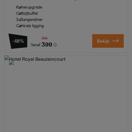
Kamerupgrade
Ontbijtbuffet
3-Gangendiner
Centrale ligging
764
-48%
Bekijk
399
Vanaf