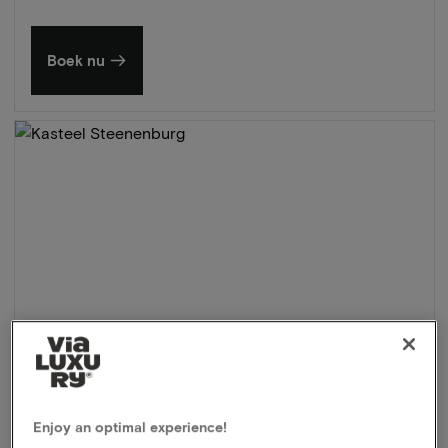
Boek nu
Enjoy an optimal experience!
Kasteel Steenenburg
★★★★