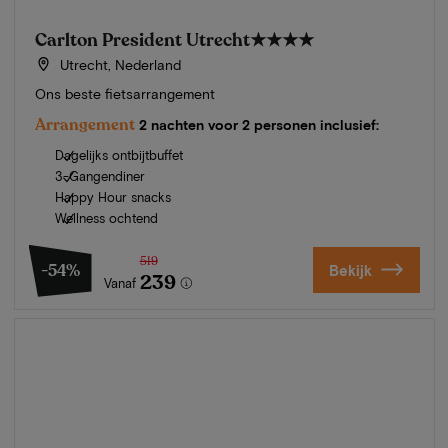
Carlton President Utrecht
★★★★
Utrecht, Nederland
Ons beste fietsarrangement
Arrangement
2 nachten voor 2 personen inclusief:
Dagelijks ontbijtbuffet
3-Gangendiner
Happy Hour snacks
Wellness ochtend
519
-54%
Bekijk
239
Vanaf
Zomer in Zeeland
Ontdek onze mooiste hotels