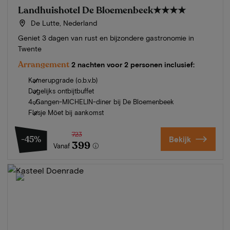
Landhuishotel De Bloemenbeek
★★★★
De Lutte, Nederland
Geniet 3 dagen van rust en bijzondere gastronomie in
Twente
Arrangement
2 nachten voor 2 personen inclusief:
Kamerupgrade (o.b.v.b)
Dagelijks ontbijtbuffet
4-Gangen-MICHELIN-diner bij De Bloemenbeek
Flesje Möet bij aankomst
723
-45%
Bekijk
399
Vanaf