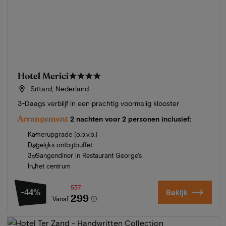
Hotel Merici
★★★★
Sittard, Nederland
3-Daags verblijf in een prachtig voormalig klooster
Arrangement
2 nachten voor 2 personen inclusief:
Kamerupgrade (o.b.v.b.)
Dagelijks ontbijtbuffet
3-Gangendiner in Restaurant George's
In het centrum
537
-44%
Bekijk
299
Vanaf