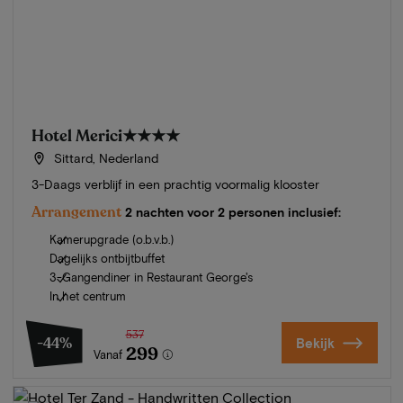
Hotel Merici
★★★★
Sittard, Nederland
3-Daags verblijf in een prachtig voormalig klooster
Arrangement
2 nachten voor 2 personen inclusief:
Kamerupgrade (o.b.v.b.)
Dagelijks ontbijtbuffet
3-Gangendiner in Restaurant George's
In het centrum
537
-44%
Bekijk
299
Vanaf