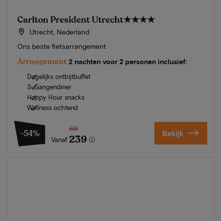
Carlton President Utrecht
★★★★
Utrecht, Nederland
Ons beste fietsarrangement
Arrangement
2 nachten voor 2 personen inclusief:
Dagelijks ontbijtbuffet
3-Gangendiner
Happy Hour snacks
Wellness ochtend
519
-54%
Bekijk
239
Vanaf
Zomer in Zeeland
Ontdek onze mooiste hotels