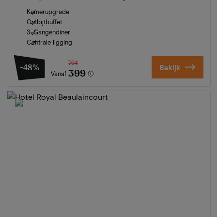
Kamerupgrade
Ontbijtbuffet
3-Gangendiner
Centrale ligging
764
-48%
Bekijk
399
Vanaf