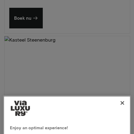
Boek nu
Enjoy an optimal experience!
Kasteel Steenenburg
★★★★