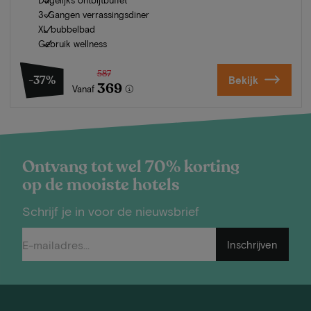
3-Gangen verrassingsdiner
XL bubbelbad
Gebruik wellness
587
-37%
Bekijk
369
Vanaf
Ontvang tot wel 70% korting
op de mooiste hotels
Schrijf je in voor de nieuwsbrief
Inschrijven