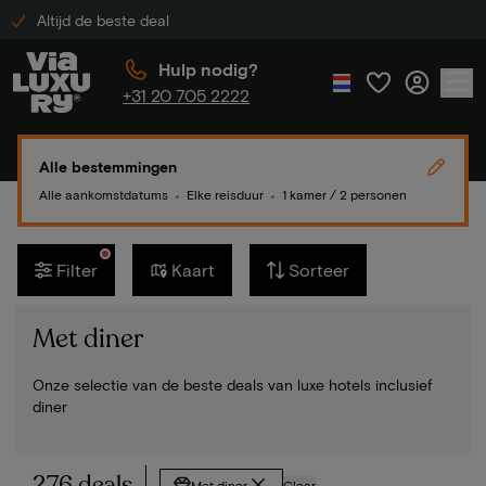
Altijd de beste deal
Hulp nodig?
+31 20 705 2222
Alle bestemmingen
Alle aankomstdatums
Elke reisduur
1 kamer / 2 personen
●
●
Filter
Kaart
Sorteer
Met diner
Onze selectie van de beste deals van luxe hotels inclusief
diner
276 deals
Met diner
Clear