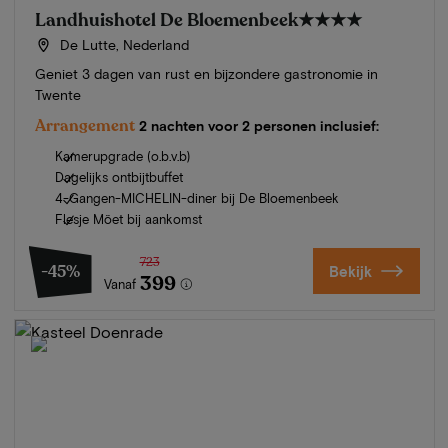
Landhuishotel De Bloemenbeek
★★★★
De Lutte, Nederland
Geniet 3 dagen van rust en bijzondere gastronomie in
Twente
Arrangement
2 nachten voor 2 personen inclusief:
Kamerupgrade (o.b.v.b)
Dagelijks ontbijtbuffet
4-Gangen-MICHELIN-diner bij De Bloemenbeek
Flesje Möet bij aankomst
723
-45%
Bekijk
399
Vanaf