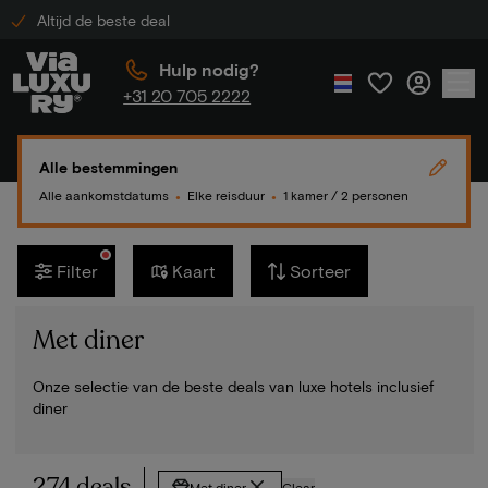
Altijd de beste deal
Hulp nodig?
+31 20 705 2222
Alle bestemmingen
Alle aankomstdatums
Elke reisduur
1 kamer / 2 personen
●
●
Filter
Kaart
Sorteer
Met diner
Onze selectie van de beste deals van luxe hotels inclusief
diner
274 deals
Met diner
Clear