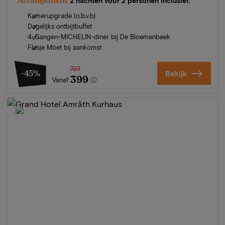
Arrangement
2 nachten voor 2 personen inclusief:
Kamerupgrade (o.b.v.b)
Dagelijks ontbijtbuffet
4-Gangen-MICHELIN-diner bij De Bloemenbeek
Flesje Möet bij aankomst
723
-45%
Bekijk
399
Vanaf