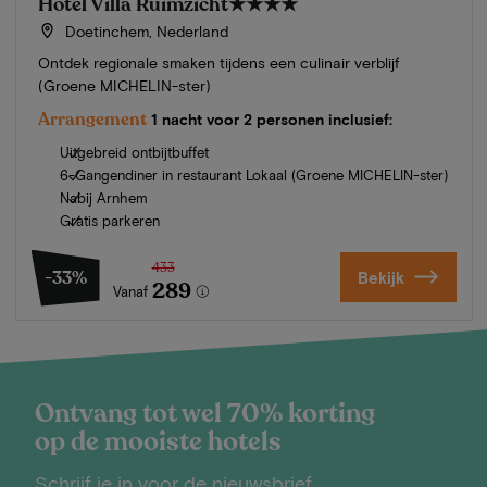
Hotel Villa Ruimzicht
★★★★
Doetinchem, Nederland
Ontdek regionale smaken tijdens een culinair verblijf
(Groene MICHELIN-ster)
Arrangement
1 nacht voor 2 personen inclusief:
Uitgebreid ontbijtbuffet
6-Gangendiner in restaurant Lokaal (Groene MICHELIN-ster)
Nabij Arnhem
Gratis parkeren
433
-33%
Bekijk
289
Vanaf
Ontvang tot wel 70% korting
op de mooiste hotels
Schrijf je in voor de nieuwsbrief