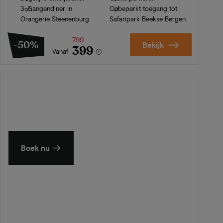
3-Gangendiner in
Onbeperkt toegang tot
Orangerie Steenenburg
Safaripark Beekse Bergen
799
-50%
Bekijk
399
Vanaf
Zomer in Zeeland
Ontdek onze mooiste hotels
Boek nu