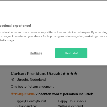
optimal experience!
ou in a better and more personal way with cookies and similar techniques. By acceptin
 storage of cookies on your device for improving website navigation, marketing commu
bsite usage.
Settings
Yes! I do!
Carlton President Utrecht
★★★★
Utrecht, Nederland
Ons beste fietsarrangement
Arrangement
2 nachten voor 2 personen inclusief:
Dagelijks ontbijtbuffet
Happy Hour snacks
3-Gangendiner
Wellness ochtend