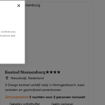
g cookies you
nications and
Kasteel Steenenburg
★★★★
Nieuwkuijk, Nederland
3-Daags kasteel verblijf nabij 's-Hertogenbosch, waar
verleden en gastvrijheid samenkomen
Arrangement
2 nachten voor 2 personen inclusief:
Dagelijks ontbijtbuffet
Gratis parkeren