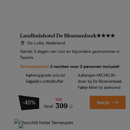
Landhuishotel De Bloemenbeek
★★★★
De Lutte, Nederland
Geniet 3 dagen van rust en bijzondere gastronomie in
Twente
Arrangement
2 nachten voor 2 personen inclusief:
Kamerupgrade (o.b.v.b)
4-Gangen-MICHELIN-
Dagelijks ontbijtbuffet
diner bij De Bloemenbeek
Flesje Möet bij aankomst
723
-45%
Bekijk
399
Vanaf