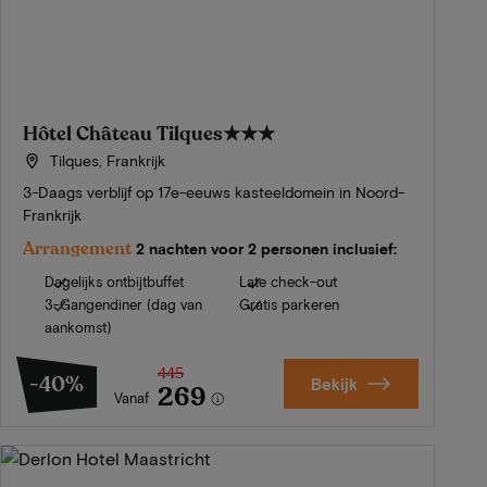
Hôtel Château Tilques
★★★
Tilques, Frankrijk
3-Daags verblijf op 17e-eeuws kasteeldomein in Noord-
Frankrijk
Arrangement
2 nachten voor 2 personen inclusief:
Dagelijks ontbijtbuffet
Late check-out
3-Gangendiner (dag van
Gratis parkeren
aankomst)
445
-40%
Bekijk
269
Vanaf