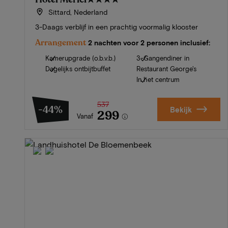
Sittard, Nederland
3-Daags verblijf in een prachtig voormalig klooster
Arrangement
2 nachten voor 2 personen inclusief:
Kamerupgrade (o.b.v.b.)
3-Gangendiner in
Dagelijks ontbijtbuffet
Restaurant George's
In het centrum
537
-44%
Bekijk
299
Vanaf