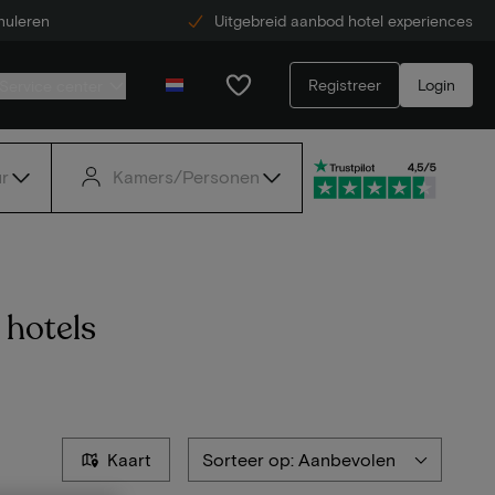
nuleren
Uitgebreid aanbod hotel experiences
Registreer
Login
Service center
r
Kamers/Personen
 hotels
Kaart
Sorteer op: Aanbevolen