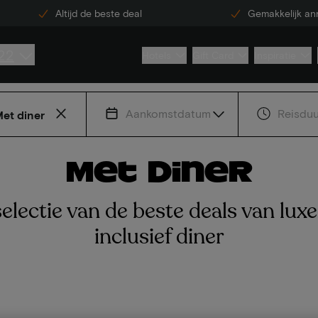
Altijd de beste deal
Gemakkelijk an
22
Hotels
Gift Card
Inspiratie
Aankomstdatum
Reisduu
et diner
Met diner
electie van de beste deals van luxe
inclusief diner