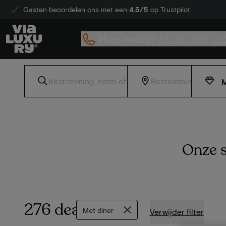
Gasten beoordelen ons met een
4.5/5
op Trustpilot
Hulp nodig?
+31 20 705 22
M
Onze s
276 deals
Met diner
Verwijder filter