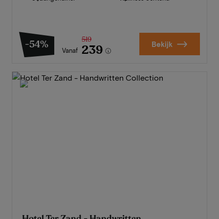
519
-54%
Bekijk
239
Vanaf
Hotel Ter Zand - Handwritten