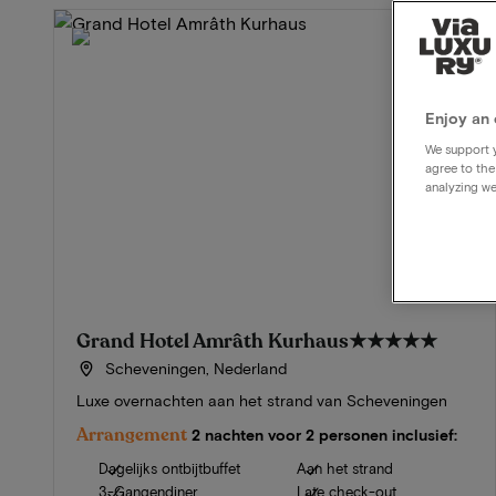
Enjoy an 
We support y
agree to the
analyzing we
Grand Hotel Amrâth Kurhaus
★★★★★
Scheveningen, Nederland
Luxe overnachten aan het strand van Scheveningen
Arrangement
2 nachten voor 2 personen inclusief:
Dagelijks ontbijtbuffet
Aan het strand
3-Gangendiner
Late check-out