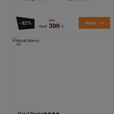
689
-42%
Bekijk
399
Vanaf
Hotel Merici
★★★★