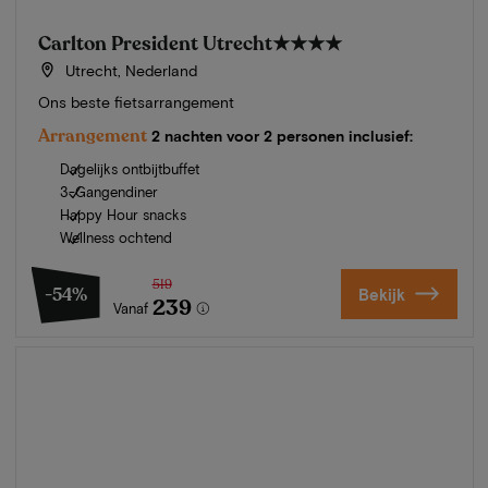
Carlton President Utrecht
★★★★
Utrecht, Nederland
Ons beste fietsarrangement
Arrangement
2 nachten voor 2 personen inclusief:
Dagelijks ontbijtbuffet
3-Gangendiner
Happy Hour snacks
Wellness ochtend
519
-54%
Bekijk
239
Vanaf
Zomer in Zeeland
Ontdek onze mooiste hotels