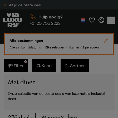
Altijd de beste deal
Hulp nodig?
+31 20 705 2222
Alle bestemmingen
Alle aankomstdatums
Elke reisduur
1 kamer / 2 personen
●
●
Filter
Kaart
Sorteer
Met diner
Onze selectie van de beste deals van luxe hotels inclusief
diner
276 deals
Met diner
Clear