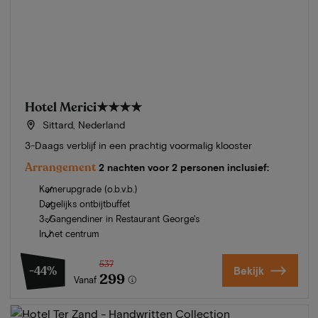
Hotel Merici
★★★★
Sittard, Nederland
3-Daags verblijf in een prachtig voormalig klooster
Arrangement
2 nachten voor 2 personen inclusief:
Kamerupgrade (o.b.v.b.)
Dagelijks ontbijtbuffet
3-Gangendiner in Restaurant George's
In het centrum
537
-44%
Bekijk
299
Vanaf