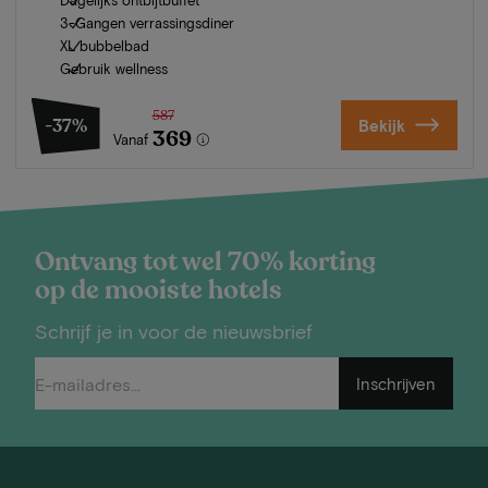
3-Gangen verrassingsdiner
XL bubbelbad
Gebruik wellness
587
-37%
Bekijk
369
Vanaf
Ontvang tot wel 70% korting
op de mooiste hotels
Schrijf je in voor de nieuwsbrief
Inschrijven