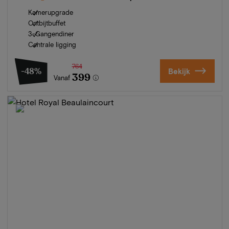
Kamerupgrade
Ontbijtbuffet
3-Gangendiner
Centrale ligging
764
-48%
Bekijk
399
Vanaf