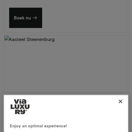
Boek nu
Enjoy an optimal experience!
Kasteel Steenenburg
★★★★