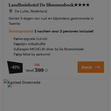
Landhuishotel De Bloemenbeek
★★★★
De Lutte, Nederland
Geniet 3 dagen van rust en bijzondere gastronomie in
Twente
Arrangement
2 nachten voor 2 personen inclusief:
Kamerupgrade (o.b.v.b)
Dagelijks ontbijtbuffet
4-Gangen-MICHELIN-diner bij De Bloemenbeek
Flesje Möet bij aankomst
723
-45%
Bekijk
399
Vanaf