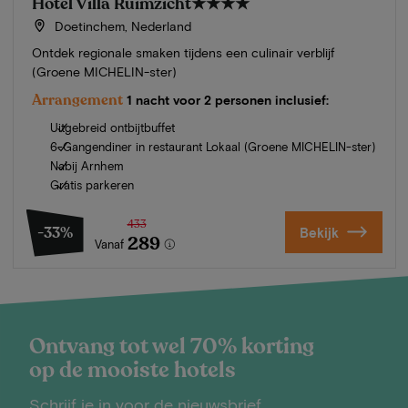
Hotel Villa Ruimzicht
★★★★
Doetinchem, Nederland
Ontdek regionale smaken tijdens een culinair verblijf
(Groene MICHELIN-ster)
Arrangement
1 nacht voor 2 personen inclusief:
Uitgebreid ontbijtbuffet
6-Gangendiner in restaurant Lokaal (Groene MICHELIN-ster)
Nabij Arnhem
Gratis parkeren
433
-33%
Bekijk
289
Vanaf
Ontvang tot wel 70% korting
op de mooiste hotels
Schrijf je in voor de nieuwsbrief