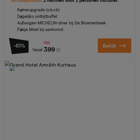
Arrangement
2 nachten voor 2 personen inclusief:
Kamerupgrade (o.b.v.b)
Dagelijks ontbijtbuffet
4-Gangen-MICHELIN-diner bij De Bloemenbeek
Flesje Möet bij aankomst
723
-45%
Bekijk
399
Vanaf