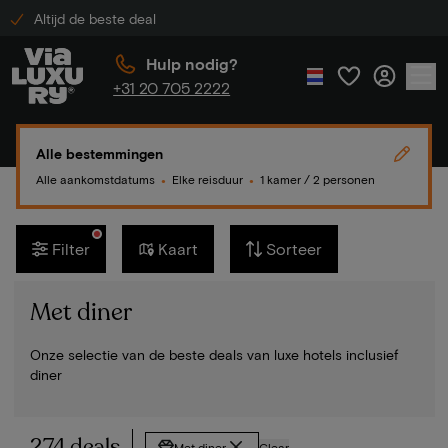
Altijd de beste deal
Hulp nodig?
+31 20 705 2222
Alle bestemmingen
Alle aankomstdatums
Elke reisduur
1 kamer / 2 personen
●
●
Filter
Kaart
Sorteer
Met diner
Onze selectie van de beste deals van luxe hotels inclusief
diner
274 deals
Met diner
Clear