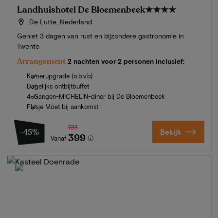
Landhuishotel De Bloemenbeek
★★★★
De Lutte, Nederland
Geniet 3 dagen van rust en bijzondere gastronomie in
Twente
Arrangement
2 nachten voor 2 personen inclusief:
Kamerupgrade (o.b.v.b)
Dagelijks ontbijtbuffet
4-Gangen-MICHELIN-diner bij De Bloemenbeek
Flesje Möet bij aankomst
723
-45%
Bekijk
399
Vanaf