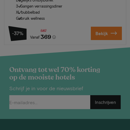
3-Gangen verrassingsdiner
XL bubbelbad
Gebruik wellness
587
-37%
Bekijk
369
Vanaf
Ontvang tot wel 70% korting
op de mooiste hotels
Schrijf je in voor de nieuwsbrief
Inschrijven