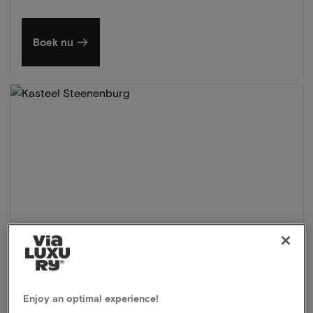
Boek nu
Enjoy an optimal experience!
Kasteel Steenenburg
★★★★