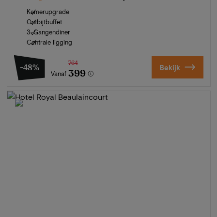
Kamerupgrade
Ontbijtbuffet
3-Gangendiner
Centrale ligging
764
-48%
Bekijk
399
Vanaf