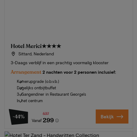
Hotel Merici
★★★★
Sittard, Nederland
3-Daags verblijf in een prachtig voormalig klooster
Arrangement
2 nachten voor 2 personen inclusief:
Kamerupgrade (o.b.v.b.)
Dagelijks ontbijtbuffet
3-Gangendiner in Restaurant George's
In het centrum
537
-44%
Bekijk
299
Vanaf