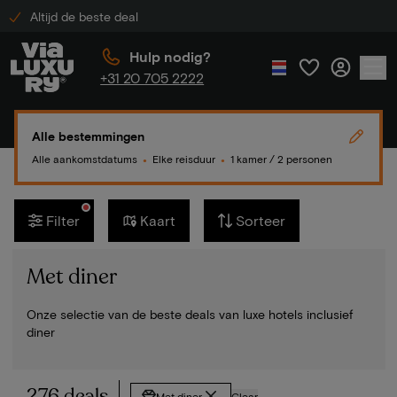
Altijd de beste deal
Hulp nodig?
+31 20 705 2222
Alle bestemmingen
Alle aankomstdatums
Elke reisduur
1 kamer / 2 personen
●
●
Filter
Kaart
Sorteer
Met diner
Onze selectie van de beste deals van luxe hotels inclusief
diner
276 deals
Met diner
Clear