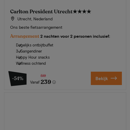
Carlton President Utrecht
★★★★
Utrecht, Nederland
Ons beste fietsarrangement
Arrangement
2 nachten voor 2 personen inclusief:
Dagelijks ontbijtbuffet
3-Gangendiner
Happy Hour snacks
Wellness ochtend
519
-54%
Bekijk
239
Vanaf
Zomer in Zeeland
Ontdek onze mooiste hotels