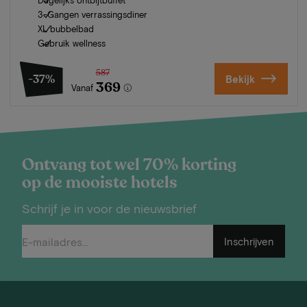
3-Gangen verrassingsdiner
XL bubbelbad
Gebruik wellness
587
-37%
Bekijk
369
Vanaf
Ontvang tot wel 70% korting
op de mooiste hotels
Schrijf je in voor de nieuwsbrief
Inschrijven