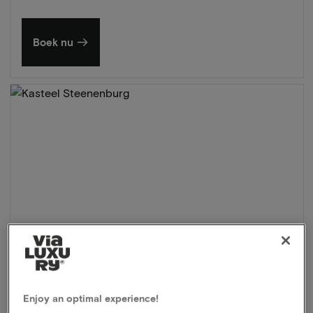
Boek nu
Enjoy an optimal experience!
Kasteel Steenenburg
★★★★