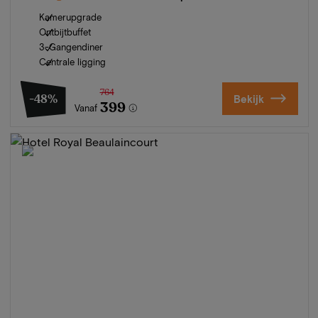
Kamerupgrade
Ontbijtbuffet
3-Gangendiner
Centrale ligging
764
-48%
Bekijk
399
Vanaf