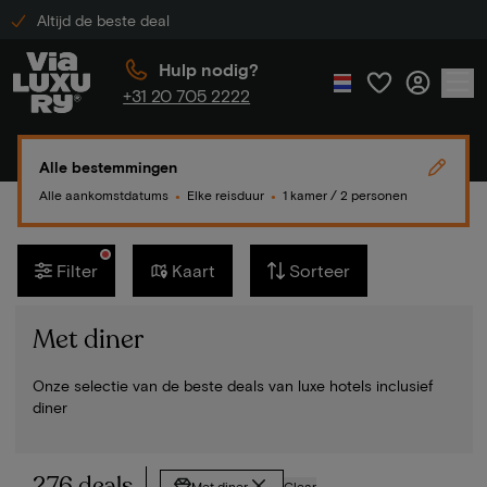
Altijd de beste deal
Hulp nodig?
+31 20 705 2222
Alle bestemmingen
Alle aankomstdatums
Elke reisduur
1 kamer / 2 personen
●
●
Filter
Kaart
Sorteer
Met diner
Onze selectie van de beste deals van luxe hotels inclusief
diner
276 deals
Met diner
Clear