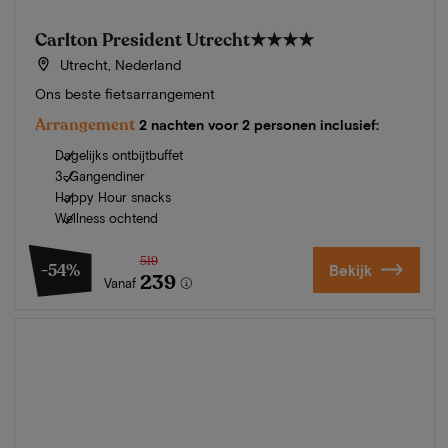
Carlton President Utrecht
★★★★
Utrecht, Nederland
Ons beste fietsarrangement
Arrangement
2 nachten voor 2 personen inclusief:
Dagelijks ontbijtbuffet
3-Gangendiner
Happy Hour snacks
Wellness ochtend
519
-54%
Bekijk
239
Vanaf
Zomer in Zeeland
Ontdek onze mooiste hotels