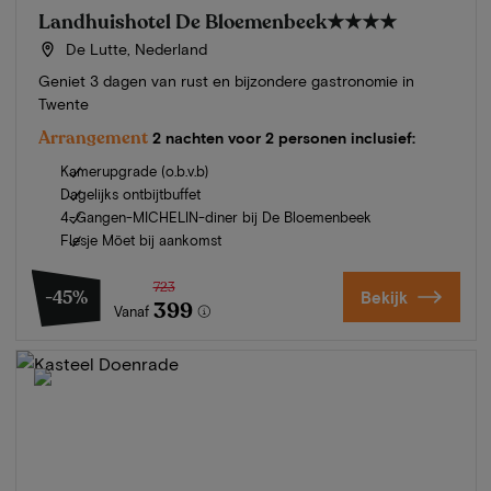
Landhuishotel De Bloemenbeek
★★★★
De Lutte, Nederland
Geniet 3 dagen van rust en bijzondere gastronomie in
Twente
Arrangement
2 nachten voor 2 personen inclusief:
Kamerupgrade (o.b.v.b)
Dagelijks ontbijtbuffet
4-Gangen-MICHELIN-diner bij De Bloemenbeek
Flesje Möet bij aankomst
723
-45%
Bekijk
399
Vanaf