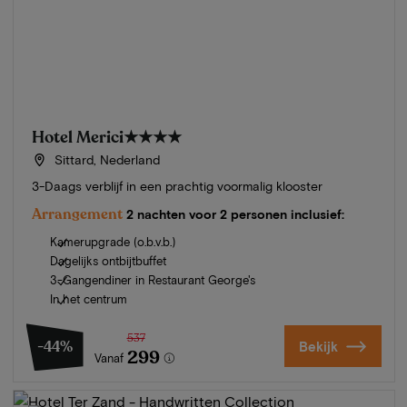
Hotel Merici
★★★★
Sittard, Nederland
3-Daags verblijf in een prachtig voormalig klooster
Arrangement
2 nachten voor 2 personen inclusief:
Kamerupgrade (o.b.v.b.)
Dagelijks ontbijtbuffet
3-Gangendiner in Restaurant George's
In het centrum
537
-44%
Bekijk
299
Vanaf