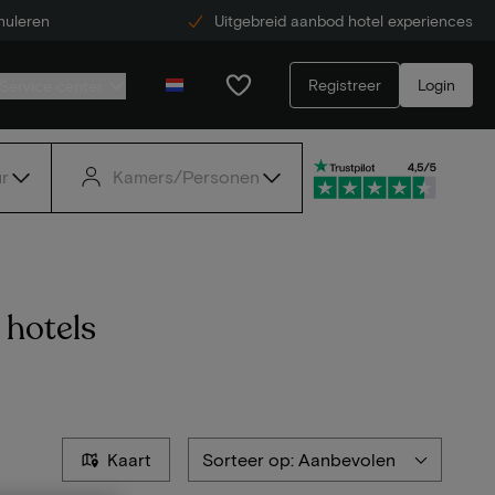
nuleren
Uitgebreid aanbod hotel experiences
Registreer
Login
Service center
r
Kamers/Personen
 hotels
Kaart
Sorteer op: Aanbevolen