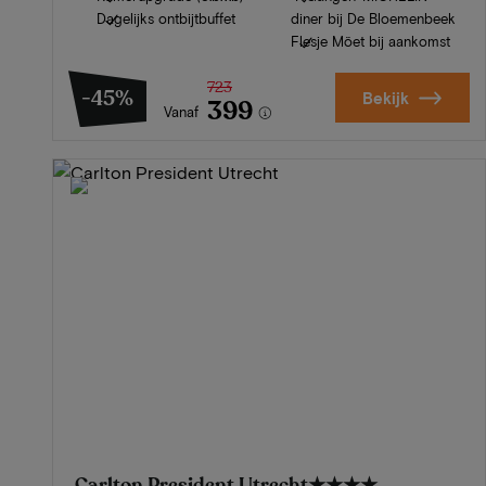
Dagelijks ontbijtbuffet
diner bij De Bloemenbeek
Flesje Möet bij aankomst
723
-45%
Bekijk
399
Vanaf
Carlton President Utrecht
★★★★