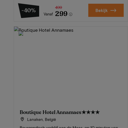
499
-40%
Bekijk
299
Vanaf
Boutique Hotel Annamaes
★★★★
Lanaken, België
Bourgondisch verblijf aan de Maas, op 10 minuten van