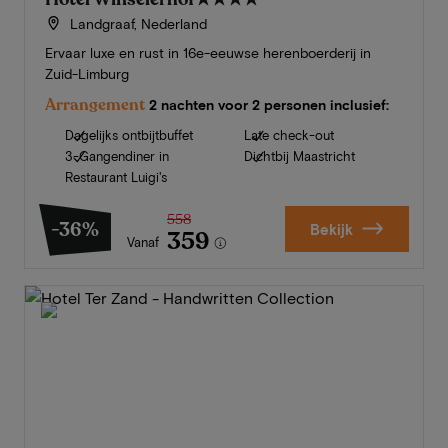
Landgraaf, Nederland
Ervaar luxe en rust in 16e-eeuwse herenboerderij in
Zuid-Limburg
Arrangement
2 nachten voor 2 personen inclusief:
Dagelijks ontbijtbuffet
Late check-out
3-Gangendiner in
Dichtbij Maastricht
Restaurant Luigi's
558
-36%
Bekijk
359
Vanaf