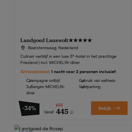
Landgoed Lauswolt
★★★★★
Beetsterzwaag, Nederland
Culinair verblijf in een luxe 5*-hotel in het prachtige
Friesland | incl. MICHELIN-diner
Arrangement
1 nacht voor 2 personen inclusief:
Champagne ontbijt
Gebruik van wellness
3-Gangen-MICHELIN-
Valetparking
diner
673
-34%
Bekijk
445
Vanaf