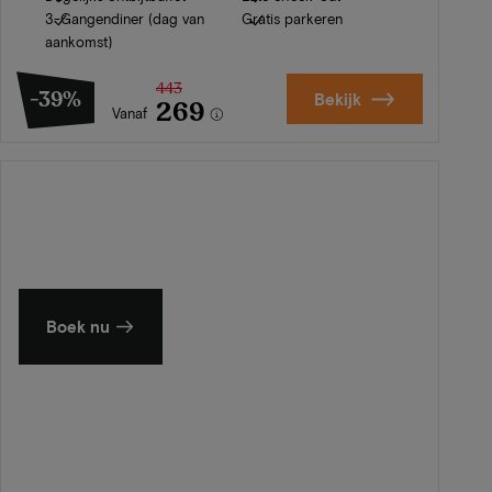
3-Gangendiner (dag van
Gratis parkeren
aankomst)
443
-39%
Bekijk
269
Vanaf
Zomer in Zeeland
Ontdek onze mooiste hotels
Boek nu