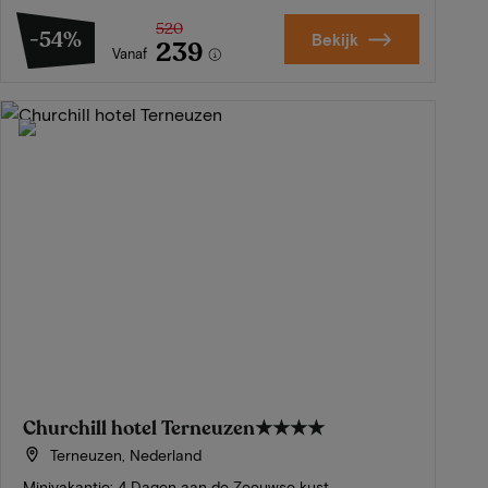
520
-54%
Bekijk
239
Vanaf
Churchill hotel Terneuzen
★★★★
Terneuzen, Nederland
Minivakantie: 4 Dagen aan de Zeeuwse kust