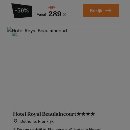
697
-59%
Bekijk
289
Vanaf
Hotel Royal Beaulaincourt
★★★★
Béthune, Frankrijk
4-Daags verblijf in 18e-eeuws 4*-hotel in Noord-