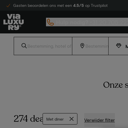
Gasten beoordelen ons met een
4.5/5
op Trustpilot
Hulp nodig?
+31 20 705 22
M
Onze s
274 deals
Met diner
Verwijder filter