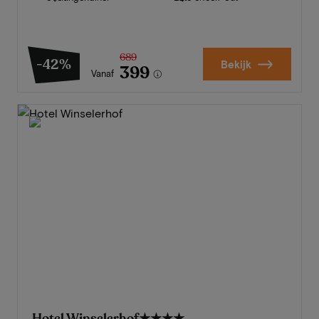
689
-42%
Bekijk
399
Vanaf
Hotel Winselerhof
★★★★