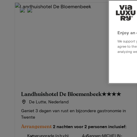
Enjoy an 
We support y
agree to the
analyzing we
Landhuishotel De Bloemenbeek
★★★★
De Lutte, Nederland
Geniet 3 dagen van rust en bijzondere gastronomie in
Twente
Arrangement
2 nachten voor 2 personen inclusief:
Kamerupgrade (o.b.v.b)
4-Gangen-MICHELIN-