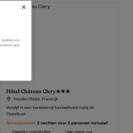
g cookies you
nications and
Hôtel Château Clery
★★★
Hesdin-l’Abbé, Frankrijk
Verblijf in een karaktervol kasteelhotel nabij de
Opaalkust
Arrangement
2 nachten voor 2 personen inclusief:
Dagelijks ontbijtbuffet
Late check-out