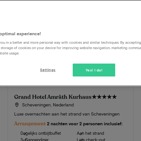
optimal experience!
ou in a better and more personal way with cookies and similar techniques. By acceptin
 storage of cookies on your device for improving website navigation, marketing commu
bsite usage.
Settings
Yes! I do!
Grand Hotel Amrâth Kurhaus
★★★★★
Scheveningen, Nederland
Luxe overnachten aan het strand van Scheveningen
Arrangement
2 nachten voor 2 personen inclusief:
Dagelijks ontbijtbuffet
Aan het strand
3-Gangendiner
Late check-out