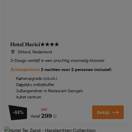
Hotel Merici
★★★★
Sittard, Nederland
3-Daags verblijf in een prachtig voormalig klooster
Arrangement
2 nachten voor 2 personen inclusief:
Kamerupgrade (o.b.v.b.)
Dagelijks ontbijtbuffet
3-Gangendiner in Restaurant George's
In het centrum
537
-44%
Bekijk
299
Vanaf