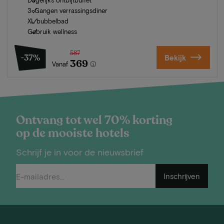
3-Gangen verrassingsdiner
XL bubbelbad
Gebruik wellness
587
-37%
Bekijk
369
Vanaf
Ontvang tot wel 70% korting
op de mooiste hotels
Schrijf je in voor de nieuwsbrief
Inschrijven