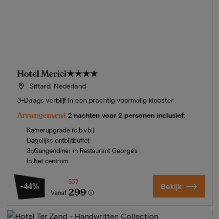
Hotel Merici
★★★★
Sittard, Nederland
3-Daags verblijf in een prachtig voormalig klooster
Arrangement
2 nachten voor 2 personen inclusief:
Kamerupgrade (o.b.v.b.)
Dagelijks ontbijtbuffet
3-Gangendiner in Restaurant George's
In het centrum
537
-44%
Bekijk
299
Vanaf