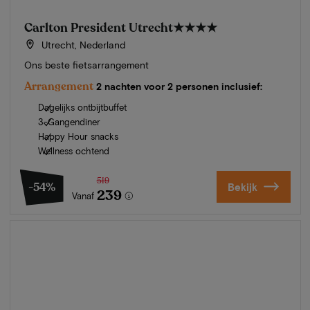
Carlton President Utrecht
★★★★
Utrecht, Nederland
Ons beste fietsarrangement
Arrangement
2 nachten voor 2 personen inclusief:
Dagelijks ontbijtbuffet
3-Gangendiner
Happy Hour snacks
Wellness ochtend
519
-54%
Bekijk
239
Vanaf
Zomer in Zeeland
Ontdek onze mooiste hotels