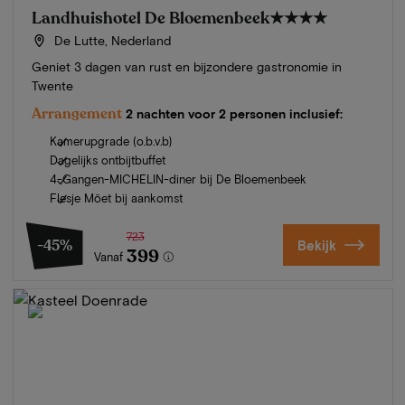
Landhuishotel De Bloemenbeek
★★★★
De Lutte, Nederland
Geniet 3 dagen van rust en bijzondere gastronomie in
Twente
Arrangement
2 nachten voor 2 personen inclusief:
Kamerupgrade (o.b.v.b)
Dagelijks ontbijtbuffet
4-Gangen-MICHELIN-diner bij De Bloemenbeek
Flesje Möet bij aankomst
723
-45%
Bekijk
399
Vanaf