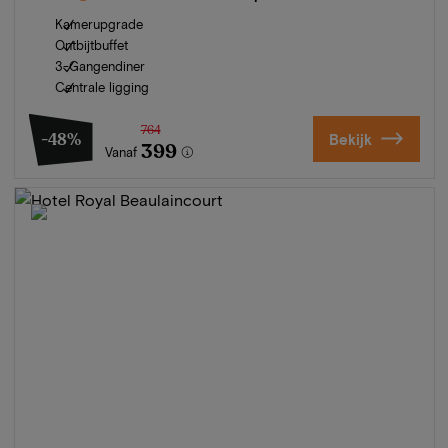
Kamerupgrade
Ontbijtbuffet
3-Gangendiner
Centrale ligging
764
-48%
Bekijk
399
Vanaf