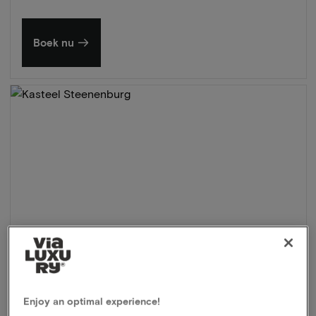
Boek nu
Enjoy an optimal experience!
Kasteel Steenenburg
★★★★