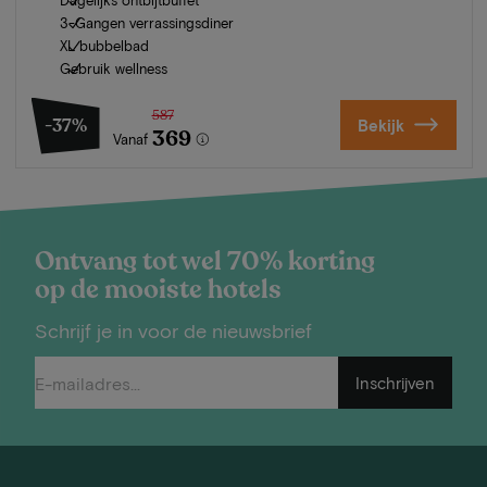
3-Gangen verrassingsdiner
XL bubbelbad
Gebruik wellness
587
-37%
Bekijk
369
Vanaf
Ontvang tot wel 70% korting
op de mooiste hotels
Schrijf je in voor de nieuwsbrief
Inschrijven