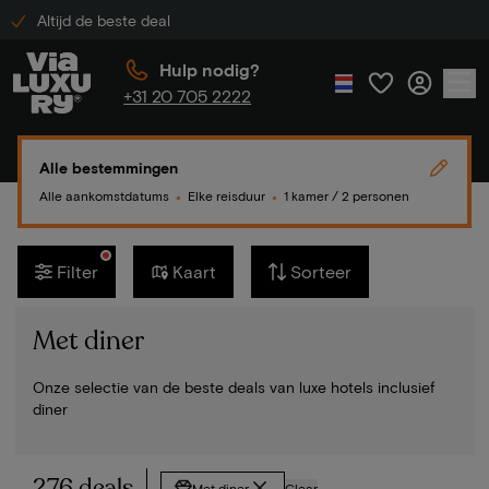
Altijd de beste deal
Hulp nodig?
+31 20 705 2222
Alle bestemmingen
Alle aankomstdatums
Elke reisduur
1 kamer / 2 personen
●
●
Filter
Kaart
Sorteer
Met diner
Onze selectie van de beste deals van luxe hotels inclusief
diner
276 deals
Met diner
Clear