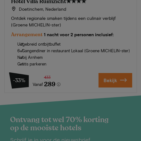
Hotel Villa Ruimzicht
★★★★
Doetinchem, Nederland
Ontdek regionale smaken tijdens een culinair verblijf
(Groene MICHELIN-ster)
Arrangement
1 nacht voor 2 personen inclusief:
Uitgebreid ontbijtbuffet
6-Gangendiner in restaurant Lokaal (Groene MICHELIN-ster)
Nabij Arnhem
Gratis parkeren
433
-33%
Bekijk
289
Vanaf
Ontvang tot wel 70% korting
op de mooiste hotels
Schrijf je in voor de nieuwsbrief