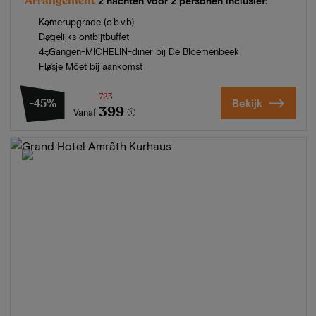
Arrangement
2 nachten voor 2 personen inclusief:
Kamerupgrade (o.b.v.b)
Dagelijks ontbijtbuffet
4-Gangen-MICHELIN-diner bij De Bloemenbeek
Flesje Möet bij aankomst
723
-45%
Bekijk
399
Vanaf