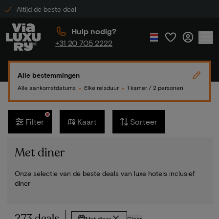
Altijd de beste deal
Hulp nodig?
+31 20 705 2222
Alle bestemmingen
Alle aankomstdatums
Elke reisduur
1 kamer / 2 personen
●
●
Filter
Kaart
Sorteer
Met diner
Onze selectie van de beste deals van luxe hotels inclusief
diner
273 deals
Met diner
Clear