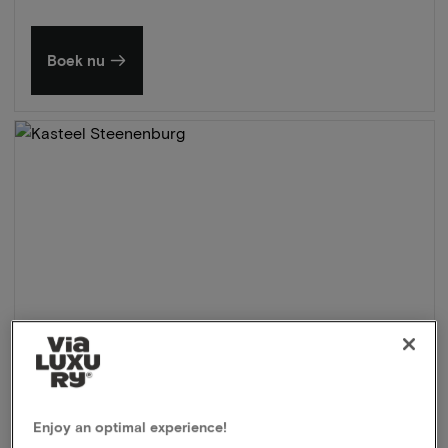
Boek nu
Enjoy an optimal experience!
Kasteel Steenenburg
★★★★