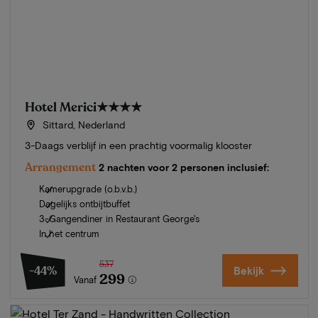
Hotel Merici
★★★★
Sittard, Nederland
3-Daags verblijf in een prachtig voormalig klooster
Arrangement
2 nachten voor 2 personen inclusief:
Kamerupgrade (o.b.v.b.)
Dagelijks ontbijtbuffet
3-Gangendiner in Restaurant George's
In het centrum
537
-44%
Bekijk
299
Vanaf