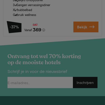
3-Gangen verrassingsdiner
XL bubbelbad
Gebruik wellness
587
-37%
Bekijk
369
Vanaf
Ontvang tot wel 70% korting
op de mooiste hotels
Schrijf je in voor de nieuwsbrief
Inschrijven