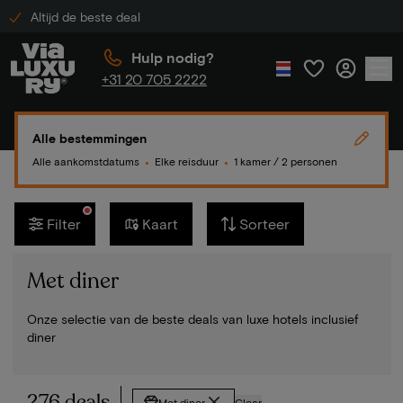
Altijd de beste deal
Hulp nodig?
+31 20 705 2222
Alle bestemmingen
Alle aankomstdatums
Elke reisduur
1 kamer / 2 personen
●
●
Filter
Kaart
Sorteer
Met diner
Onze selectie van de beste deals van luxe hotels inclusief
diner
276 deals
Met diner
Clear