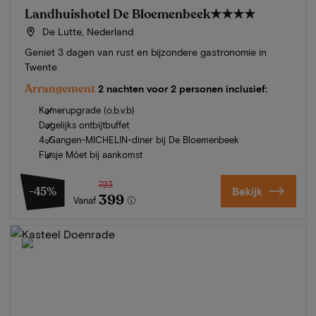
Landhuishotel De Bloemenbeek
★★★★
De Lutte, Nederland
Geniet 3 dagen van rust en bijzondere gastronomie in
Twente
Arrangement
2 nachten voor 2 personen inclusief:
Kamerupgrade (o.b.v.b)
Dagelijks ontbijtbuffet
4-Gangen-MICHELIN-diner bij De Bloemenbeek
Flesje Möet bij aankomst
723
-45%
Bekijk
399
Vanaf