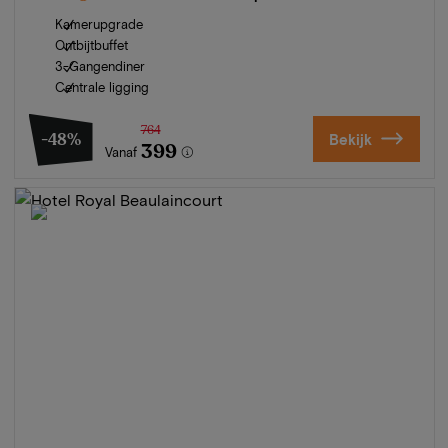
Kamerupgrade
Ontbijtbuffet
3-Gangendiner
Centrale ligging
764
-48%
Bekijk
399
Vanaf