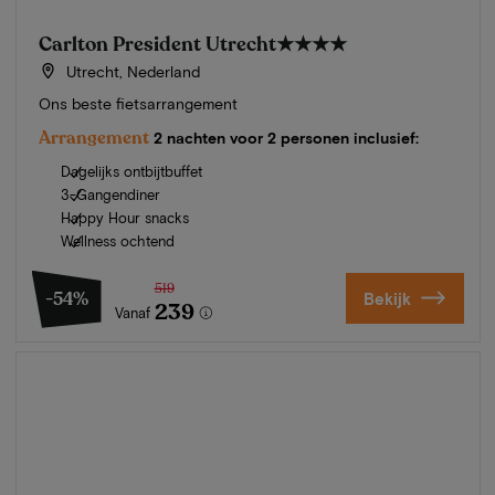
Carlton President Utrecht
★★★★
Utrecht, Nederland
Ons beste fietsarrangement
Arrangement
2 nachten voor 2 personen inclusief:
Dagelijks ontbijtbuffet
3-Gangendiner
Happy Hour snacks
Wellness ochtend
519
-54%
Bekijk
239
Vanaf
Zomer in Zeeland
Ontdek onze mooiste hotels