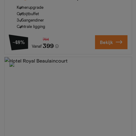
Kamerupgrade
Ontbijtbuffet
3-Gangendiner
Centrale ligging
764
-48%
Bekijk
399
Vanaf