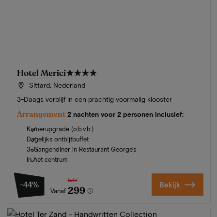
Hotel Merici
★★★★
Sittard, Nederland
3-Daags verblijf in een prachtig voormalig klooster
Arrangement
2 nachten voor 2 personen inclusief:
Kamerupgrade (o.b.v.b.)
Dagelijks ontbijtbuffet
3-Gangendiner in Restaurant George's
In het centrum
537
-44%
Bekijk
299
Vanaf