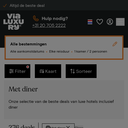
Altijd de beste deal
Hulp nodig?
+31 20 705 2222
Alle bestemmingen
Alle aankomstdatums
Elke reisduur
1 kamer / 2 personen
●
●
Filter
Kaart
Sorteer
Met diner
Onze selectie van de beste deals van luxe hotels inclusief
diner
276 deals
Met diner
Clear