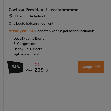
Carlton President Utrecht
★★★★
Utrecht, Nederland
Ons beste fietsarrangement
Arrangement
2 nachten voor 2 personen inclusief:
Dagelijks ontbijtbuffet
3-Gangendiner
Happy Hour snacks
Wellness ochtend
519
-54%
Bekijk
239
Vanaf
Zomer in Zeeland
Ontdek onze mooiste hotels