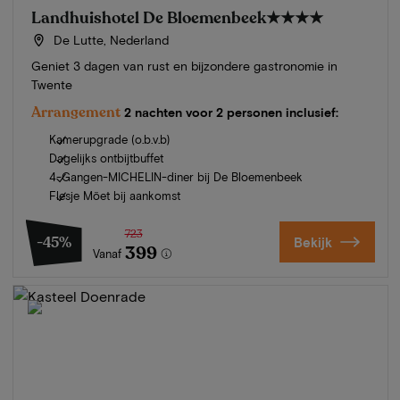
Landhuishotel De Bloemenbeek
★★★★
De Lutte, Nederland
Geniet 3 dagen van rust en bijzondere gastronomie in
Twente
Arrangement
2 nachten voor 2 personen inclusief:
Kamerupgrade (o.b.v.b)
Dagelijks ontbijtbuffet
4-Gangen-MICHELIN-diner bij De Bloemenbeek
Flesje Möet bij aankomst
723
-45%
Bekijk
399
Vanaf