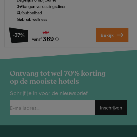
3-Gangen verrassingsdiner
XL bubbelbad
Gebruik wellness
587
-37%
Bekijk
369
Vanaf
Ontvang tot wel 70% korting
op de mooiste hotels
Schrijf je in voor de nieuwsbrief
Inschrijven