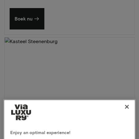
Boek nu
Enjoy an optimal experience!
Kasteel Steenenburg
★★★★