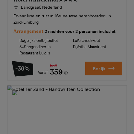
Landgraaf, Nederland
Ervaar luxe en rust in 16e-eeuwse herenboerderij in
Zuid-Limburg
Arrangement
2 nachten voor 2 personen inclusief:
Dagelijks ontbijtbuffet
Late check-out
3-Gangendiner in
Dichtbij Maastricht
Restaurant Luigi's
558
-36%
Bekijk
359
Vanaf