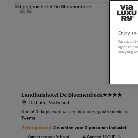
Enjoy an 
We support y
agree to the
analyzing we
Landhuishotel De Bloemenbeek
★★★★
De Lutte, Nederland
Geniet 3 dagen van rust en bijzondere gastronomie in
Twente
Arrangement
2 nachten voor 2 personen inclusief:
Kamerupgrade (o.b.v.b)
4-Gangen-MICHELIN-