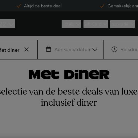
Altijd de beste deal
Gemakkelijk an
22
Hotels
Gift Card
Inspiratie
Aankomstdatum
Reisduu
et diner
Met diner
electie van de beste deals van luxe
inclusief diner