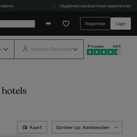
nuleren
Uitgebreid aanbod hotel experiences
Registreer
Login
Service center
r
Kamers/Personen
 hotels
Kaart
Sorteer op: Aanbevolen