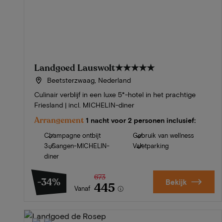
Landgoed Lauswolt
★★★★★
Beetsterzwaag, Nederland
Culinair verblijf in een luxe 5*-hotel in het prachtige
Friesland | incl. MICHELIN-diner
Arrangement
1 nacht voor 2 personen inclusief:
Champagne ontbijt
Gebruik van wellness
3-Gangen-MICHELIN-
Valetparking
diner
673
-34%
Bekijk
445
Vanaf