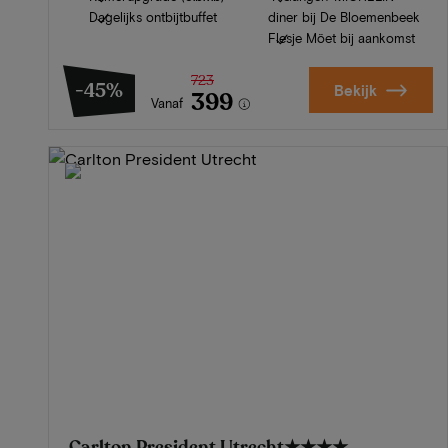
Dagelijks ontbijtbuffet
diner bij De Bloemenbeek
Flesje Möet bij aankomst
723
-45%
Bekijk
399
Vanaf
Carlton President Utrecht
★★★★