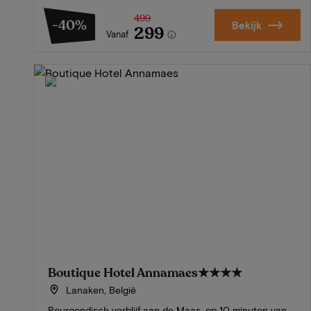
499
-40%
Bekijk
299
Vanaf
Boutique Hotel Annamaes
★★★★
Lanaken, België
Bourgondisch verblijf aan de Maas, op 10 minuten van