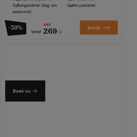
3-Gangendiner (dag van
Gratis parkeren
aankomst)
443
-39%
Bekijk
269
Vanaf
Zomer in Zeeland
Ontdek onze mooiste hotels
Boek nu