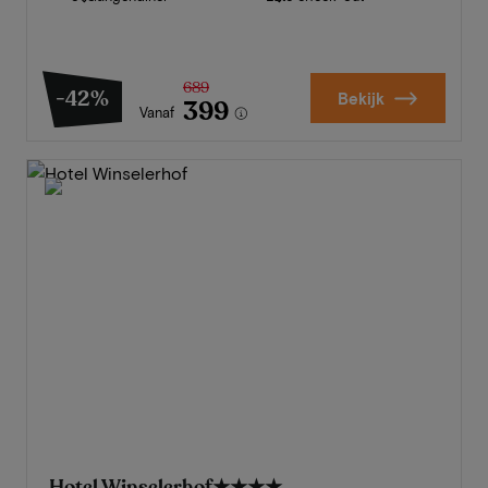
689
-42%
Bekijk
399
Vanaf
Hotel Winselerhof
★★★★