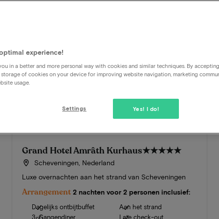
optimal experience!
ou in a better and more personal way with cookies and similar techniques. By acceptin
 storage of cookies on your device for improving website navigation, marketing commu
bsite usage.
Settings
Yes! I do!
Grand Hotel Amrâth Kurhaus
★★★★★
Scheveningen, Nederland
Luxe overnachten aan het strand van Scheveningen
Arrangement
2 nachten voor 2 personen inclusief:
Dagelijks ontbijtbuffet
Aan het strand
3-Gangendiner
Late check-out