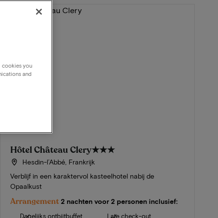
g cookies you
nications and
Hôtel Château Clery
★★★
Hesdin-l’Abbé, Frankrijk
Verblijf in een karaktervol kasteelhotel nabij de
Opaalkust
Arrangement
2 nachten voor 2 personen inclusief:
Dagelijks ontbijtbuffet
Late check-out