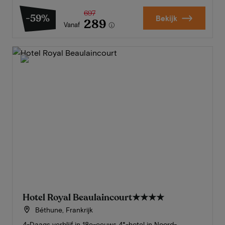
697
-59%
Bekijk
289
Vanaf
Hotel Royal Beaulaincourt
★★★★
Béthune, Frankrijk
4-Daags verblijf in 18e-eeuws 4*-hotel in Noord-