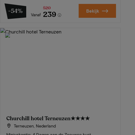
520
-54%
Bekijk
239
Vanaf
Churchill hotel Terneuzen
★★★★
Terneuzen, Nederland
Minivakantie: 4 Dagen aan de Zeeuwse kust