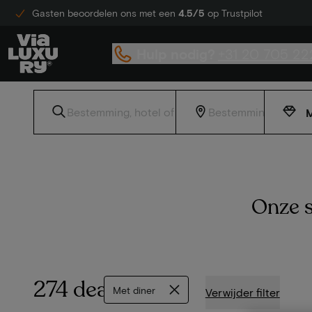
Gasten beoordelen ons met een
4.5/5
op Trustpilot
Hulp nodig?
+31 20 705 22
M
Onze s
274 deals
Met diner
Verwijder filter