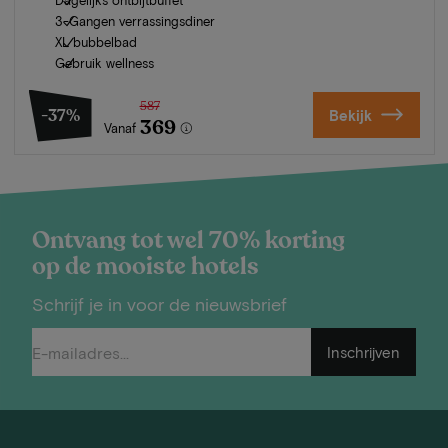
3-Gangen verrassingsdiner
XL bubbelbad
Gebruik wellness
587
-37%
Bekijk
369
Vanaf
Ontvang tot wel 70% korting
op de mooiste hotels
Schrijf je in voor de nieuwsbrief
Inschrijven