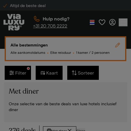
Altijd de beste deal
Hulp nodig?
+31 20 705 2222
Alle bestemmingen
Alle aankomstdatums
Elke reisduur
1 kamer / 2 personen
●
●
Filter
Kaart
Sorteer
Met diner
Onze selectie van de beste deals van luxe hotels inclusief
diner
276 deals
Met diner
Clear