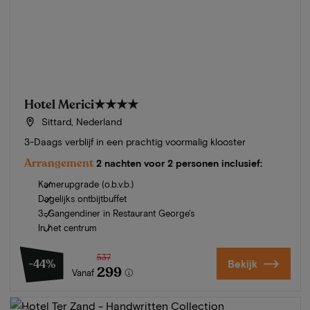
Hotel Merici
★★★★
Sittard, Nederland
3-Daags verblijf in een prachtig voormalig klooster
Arrangement
2 nachten voor 2 personen inclusief:
Kamerupgrade (o.b.v.b.)
Dagelijks ontbijtbuffet
3-Gangendiner in Restaurant George's
In het centrum
537
-44%
Bekijk
299
Vanaf