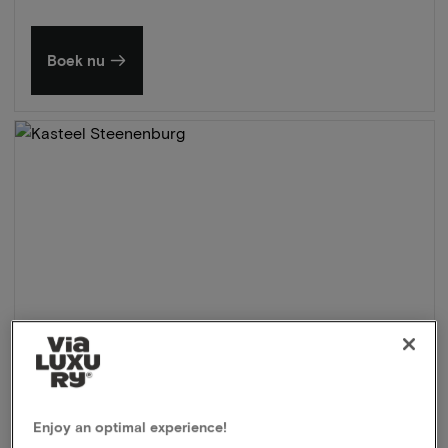
Boek nu
Enjoy an optimal experience!
Kasteel Steenenburg
★★★★