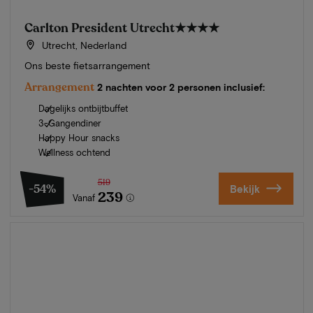
Carlton President Utrecht
★★★★
Utrecht, Nederland
Ons beste fietsarrangement
Arrangement
2 nachten voor 2 personen inclusief:
Dagelijks ontbijtbuffet
3-Gangendiner
Happy Hour snacks
Wellness ochtend
519
-54%
Bekijk
239
Vanaf
Zomer in Zeeland
Ontdek onze mooiste hotels