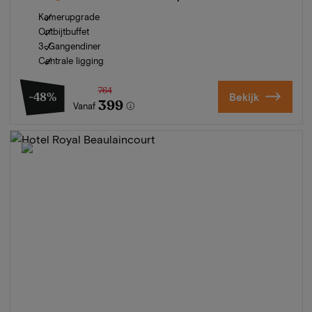
Kamerupgrade
Ontbijtbuffet
3-Gangendiner
Centrale ligging
764
-48%
Bekijk
399
Vanaf