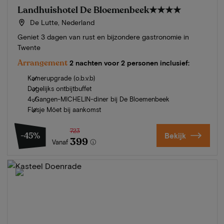
Landhuishotel De Bloemenbeek
★★★★
De Lutte, Nederland
Geniet 3 dagen van rust en bijzondere gastronomie in
Twente
Arrangement
2 nachten voor 2 personen inclusief:
Kamerupgrade (o.b.v.b)
Dagelijks ontbijtbuffet
4-Gangen-MICHELIN-diner bij De Bloemenbeek
Flesje Möet bij aankomst
723
-45%
Bekijk
399
Vanaf