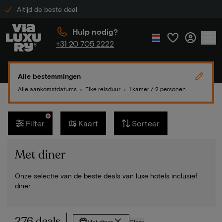
Altijd de beste deal
Hulp nodig?
+31 20 705 2222
Alle bestemmingen
Alle aankomstdatums
Elke reisduur
1 kamer / 2 personen
●
●
Filter
Kaart
Sorteer
Met diner
Onze selectie van de beste deals van luxe hotels inclusief
diner
276 deals
Met diner
Clear