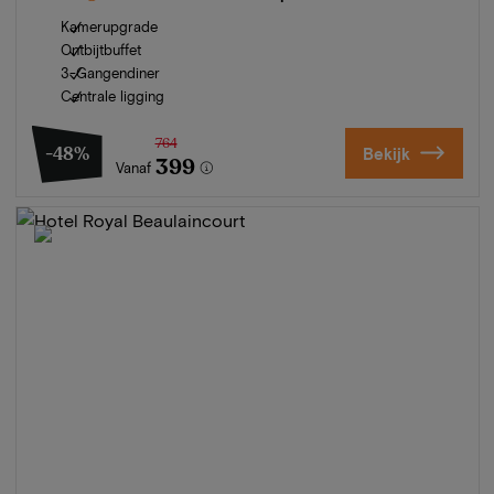
Kamerupgrade
Ontbijtbuffet
3-Gangendiner
Centrale ligging
764
-48%
Bekijk
399
Vanaf