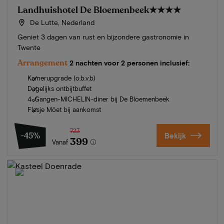
Landhuishotel De Bloemenbeek
★★★★
De Lutte, Nederland
Geniet 3 dagen van rust en bijzondere gastronomie in
Twente
Arrangement
2 nachten voor 2 personen inclusief:
Kamerupgrade (o.b.v.b)
Dagelijks ontbijtbuffet
4-Gangen-MICHELIN-diner bij De Bloemenbeek
Flesje Möet bij aankomst
723
-45%
Bekijk
399
Vanaf