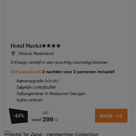
Hotel Merici
★★★★
Sittard, Nederland
3-Daags verblijf in een prachtig voormalig klooster
Arrangement
2 nachten voor 2 personen inclusief:
Kamerupgrade (o.b.v.b.)
Dagelijks ontbijtbuffet
3-Gangendiner in Restaurant George's
In het centrum
537
-44%
Bekijk
299
Vanaf