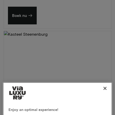
Boek nu
Enjoy an optimal experience!
Kasteel Steenenburg
★★★★