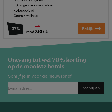
3-Gangen verrassingsdiner
XL bubbelbad
Gebruik wellness
587
-37%
Bekijk
369
Vanaf
Ontvang tot wel 70% korting
op de mooiste hotels
Schrijf je in voor de nieuwsbrief
Inschrijven