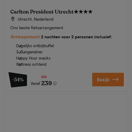
Carlton President Utrecht
★★★★
Utrecht, Nederland
Ons beste fietsarrangement
Arrangement
2 nachten voor 2 personen inclusief:
Dagelijks ontbijtbuffet
3-Gangendiner
Happy Hour snacks
Wellness ochtend
519
-54%
Bekijk
239
Vanaf
Zomer in Zeeland
Ontdek onze mooiste hotels