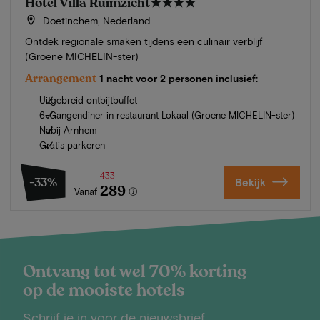
Hotel Villa Ruimzicht
★★★★
Doetinchem, Nederland
Ontdek regionale smaken tijdens een culinair verblijf
(Groene MICHELIN-ster)
Arrangement
1 nacht voor 2 personen inclusief:
Uitgebreid ontbijtbuffet
6-Gangendiner in restaurant Lokaal (Groene MICHELIN-ster)
Nabij Arnhem
Gratis parkeren
433
-33%
Bekijk
289
Vanaf
Ontvang tot wel 70% korting
op de mooiste hotels
Schrijf je in voor de nieuwsbrief