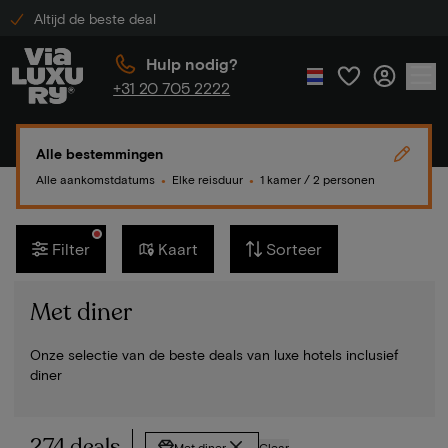
Altijd de beste deal
Hulp nodig?
+31 20 705 2222
Alle bestemmingen
Alle aankomstdatums
Elke reisduur
1 kamer / 2 personen
●
●
Filter
Kaart
Sorteer
Met diner
Onze selectie van de beste deals van luxe hotels inclusief
diner
274 deals
Met diner
Clear