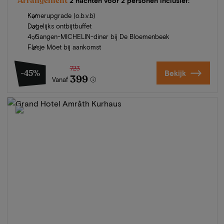
Arrangement
2 nachten voor 2 personen inclusief:
Kamerupgrade (o.b.v.b)
Dagelijks ontbijtbuffet
4-Gangen-MICHELIN-diner bij De Bloemenbeek
Flesje Möet bij aankomst
723
-45%
Bekijk
399
Vanaf