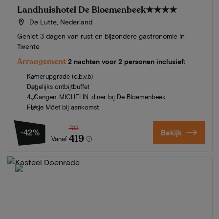
Landhuishotel De Bloemenbeek
★★★★
De Lutte, Nederland
Geniet 3 dagen van rust en bijzondere gastronomie in
Twente
Arrangement
2 nachten voor 2 personen inclusief:
Kamerupgrade (o.b.v.b)
Dagelijks ontbijtbuffet
4-Gangen-MICHELIN-diner bij De Bloemenbeek
Flesje Möet bij aankomst
723
-42%
Bekijk
419
Vanaf