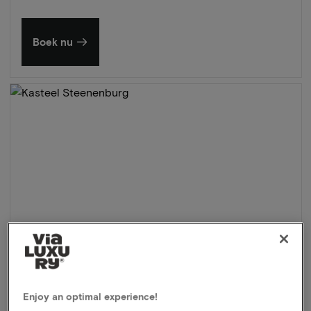
Boek nu
Enjoy an optimal experience!
Kasteel Steenenburg
★★★★