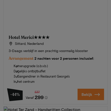
Hotel Merici
★★★★
Sittard, Nederland
3-Daags verblijf in een prachtig voormalig klooster
Arrangement
2 nachten voor 2 personen inclusief:
Kamerupgrade (o.b.v.b.)
Dagelijks ontbijtbuffet
3-Gangendiner in Restaurant George's
In het centrum
537
-44%
Bekijk
299
Vanaf