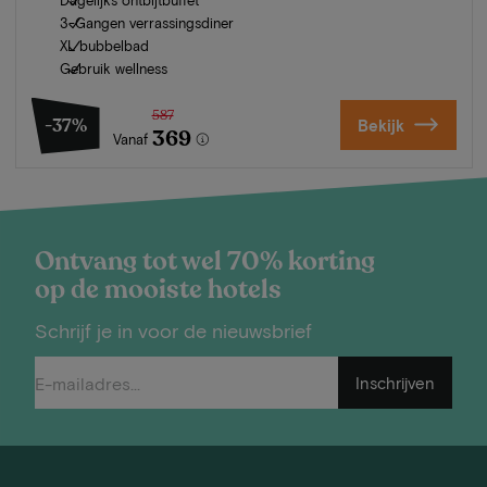
3-Gangen verrassingsdiner
XL bubbelbad
Gebruik wellness
587
-37%
Bekijk
369
Vanaf
Ontvang tot wel 70% korting
op de mooiste hotels
Schrijf je in voor de nieuwsbrief
Inschrijven