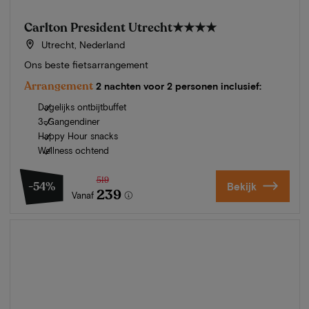
Carlton President Utrecht
★★★★
Utrecht, Nederland
Ons beste fietsarrangement
Arrangement
2 nachten voor 2 personen inclusief:
Dagelijks ontbijtbuffet
3-Gangendiner
Happy Hour snacks
Wellness ochtend
519
-54%
Bekijk
239
Vanaf
Zomer in Zeeland
Ontdek onze mooiste hotels