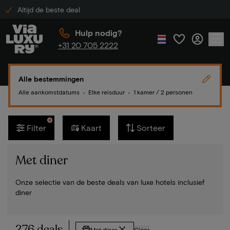
Altijd de beste deal
Hulp nodig?
+31 20 705 2222
Alle bestemmingen
Alle aankomstdatums
Elke reisduur
1 kamer / 2 personen
●
●
Filter
Kaart
Sorteer
Met diner
Onze selectie van de beste deals van luxe hotels inclusief
diner
276 deals
Met diner
Clear