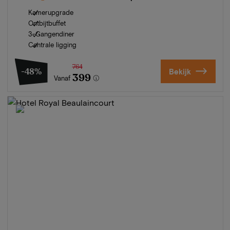
Kamerupgrade
Ontbijtbuffet
3-Gangendiner
Centrale ligging
764
-48%
Bekijk
399
Vanaf