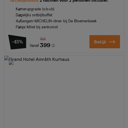
Arrangement
2 nachten voor 2 personen inclusief:
Kamerupgrade (o.b.v.b)
Dagelijks ontbijtbuffet
4-Gangen-MICHELIN-diner bij De Bloemenbeek
Flesje Möet bij aankomst
723
-45%
Bekijk
399
Vanaf