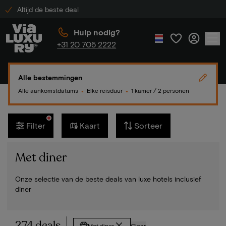
Altijd de beste deal
Hulp nodig?
+31 20 705 2222
Alle bestemmingen
Alle aankomstdatums
Elke reisduur
1 kamer / 2 personen
●
●
Filter
Kaart
Sorteer
Met diner
Onze selectie van de beste deals van luxe hotels inclusief
diner
274 deals
Met diner
Clear