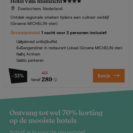
Hotel Villa Ruimzicht
★★★★
Doetinchem, Nederland
Ontdek regionale smaken tijdens een culinair verblijf
(Groene MICHELIN-ster)
Arrangement
1 nacht voor 2 personen inclusief:
Uitgebreid ontbijtbuffet
6-Gangendiner in restaurant Lokaal (Groene MICHELIN-ster)
Nabij Arnhem
Gratis parkeren
433
-33%
Bekijk
289
Vanaf
Ontvang tot wel 70% korting
op de mooiste hotels
Schrijf je in voor de nieuwsbrief