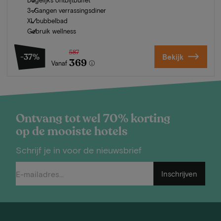
3-Gangen verrassingsdiner
XL bubbelbad
Gebruik wellness
587
-37%
Bekijk
369
Vanaf
Ontvang tot wel 70% korting
op de mooiste hotels
Schrijf je in voor de nieuwsbrief
Inschrijven