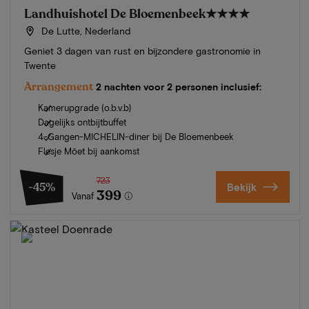
Landhuishotel De Bloemenbeek
★★★★
De Lutte, Nederland
Geniet 3 dagen van rust en bijzondere gastronomie in
Twente
Arrangement
2 nachten voor 2 personen inclusief:
Kamerupgrade (o.b.v.b)
Dagelijks ontbijtbuffet
4-Gangen-MICHELIN-diner bij De Bloemenbeek
Flesje Möet bij aankomst
723
-45%
Bekijk
399
Vanaf