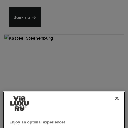
Boek nu
Enjoy an optimal experience!
Kasteel Steenenburg
★★★★