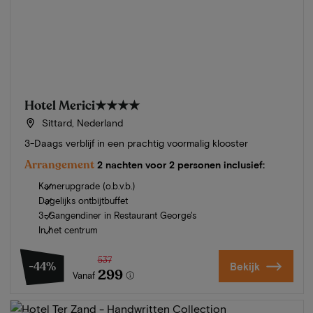
Hotel Merici
★★★★
Sittard, Nederland
3-Daags verblijf in een prachtig voormalig klooster
Arrangement
2 nachten voor 2 personen inclusief:
Kamerupgrade (o.b.v.b.)
Dagelijks ontbijtbuffet
3-Gangendiner in Restaurant George's
In het centrum
537
-44%
Bekijk
299
Vanaf