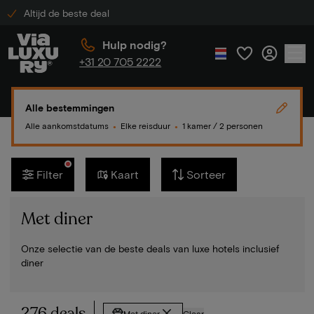
Altijd de beste deal
Hulp nodig?
+31 20 705 2222
Alle bestemmingen
Alle aankomstdatums
Elke reisduur
1 kamer / 2 personen
●
●
Filter
Kaart
Sorteer
Met diner
Onze selectie van de beste deals van luxe hotels inclusief
diner
276 deals
Met diner
Clear