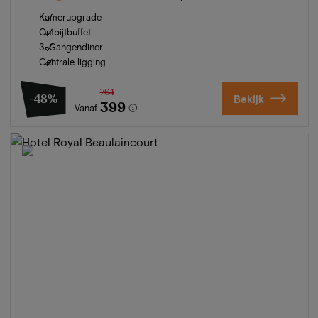
Kamerupgrade
Ontbijtbuffet
3-Gangendiner
Centrale ligging
764
-48%
Bekijk
399
Vanaf