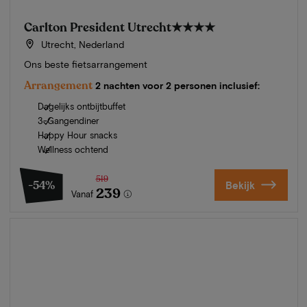
Carlton President Utrecht
★★★★
Utrecht, Nederland
Ons beste fietsarrangement
Arrangement
2 nachten voor 2 personen inclusief:
Dagelijks ontbijtbuffet
3-Gangendiner
Happy Hour snacks
Wellness ochtend
519
-54%
Bekijk
239
Vanaf
Zomer in Zeeland
Ontdek onze mooiste hotels