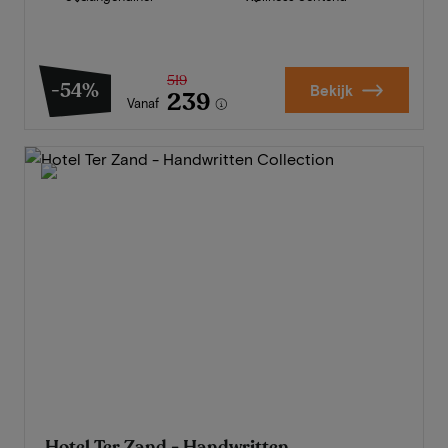
519
-54%
Bekijk
239
Vanaf
Hotel Ter Zand - Handwritten