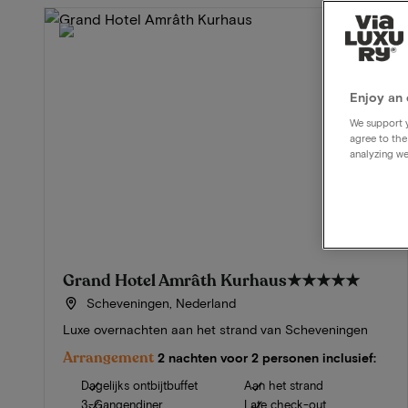
Enjoy an 
We support y
agree to the
analyzing we
Grand Hotel Amrâth Kurhaus
★★★★★
Scheveningen, Nederland
Luxe overnachten aan het strand van Scheveningen
Arrangement
2 nachten voor 2 personen inclusief:
Dagelijks ontbijtbuffet
Aan het strand
3-Gangendiner
Late check-out