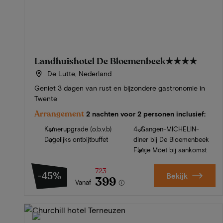
Landhuishotel De Bloemenbeek
★★★★
De Lutte, Nederland
Geniet 3 dagen van rust en bijzondere gastronomie in
Twente
Arrangement
2 nachten voor 2 personen inclusief:
Kamerupgrade (o.b.v.b)
4-Gangen-MICHELIN-
Dagelijks ontbijtbuffet
diner bij De Bloemenbeek
Flesje Möet bij aankomst
723
-45%
Bekijk
399
Vanaf