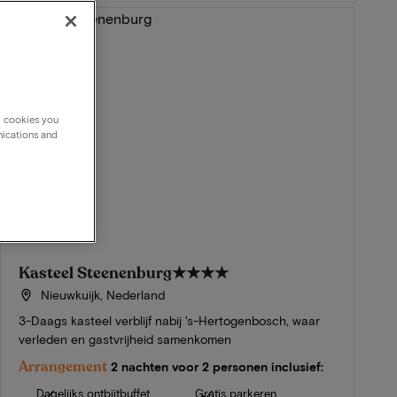
g cookies you
nications and
Kasteel Steenenburg
★★★★
Nieuwkuijk, Nederland
3-Daags kasteel verblijf nabij 's-Hertogenbosch, waar
verleden en gastvrijheid samenkomen
Arrangement
2 nachten voor 2 personen inclusief:
Dagelijks ontbijtbuffet
Gratis parkeren