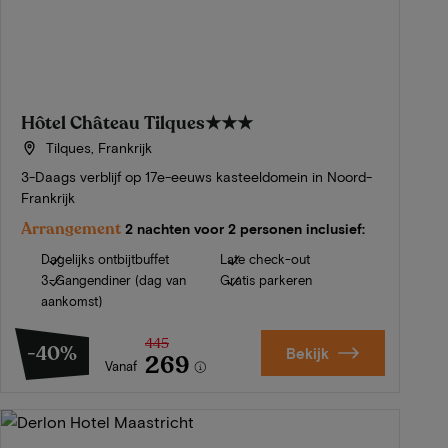
Hôtel Château Tilques
★★★
Tilques, Frankrijk
3-Daags verblijf op 17e-eeuws kasteeldomein in Noord-
Frankrijk
Arrangement
2 nachten voor 2 personen inclusief:
Dagelijks ontbijtbuffet
Late check-out
3-Gangendiner (dag van
Gratis parkeren
aankomst)
445
-40%
Bekijk
269
Vanaf