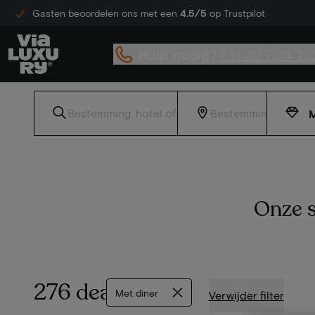
Gasten beoordelen ons met een
4.5/5
op Trustpilot
Hulp nodig?
+31 20 705 22
M
Onze s
276 deals
Met diner
Verwijder filter