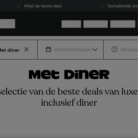
Altijd de beste deal
Gemakkelijk an
22
Hotels
Gift Card
Inspiratie
Aankomstdatum
Reisduu
et diner
Met diner
electie van de beste deals van luxe
inclusief diner