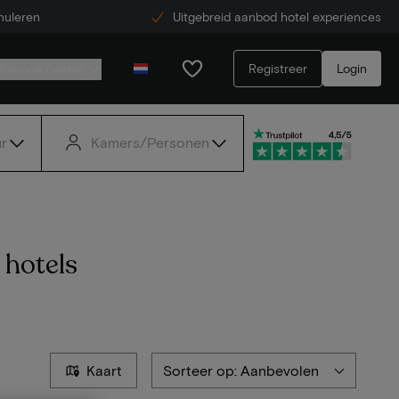
nuleren
Uitgebreid aanbod hotel experiences
Registreer
Login
Service center
r
Kamers/Personen
 hotels
Kaart
Sorteer op: Aanbevolen