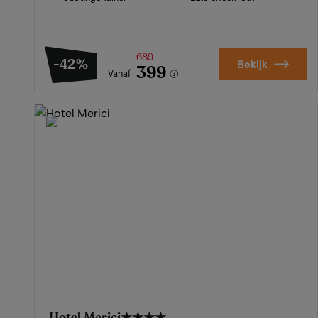
689
-42%
Bekijk
399
Vanaf
Hotel Merici
★★★★