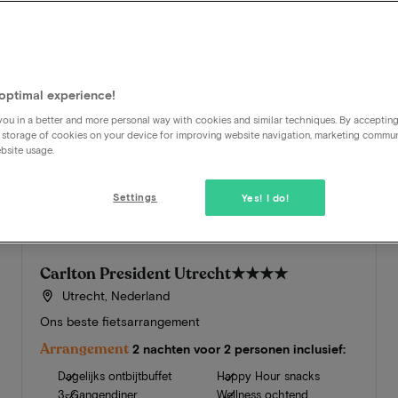
optimal experience!
ou in a better and more personal way with cookies and similar techniques. By acceptin
 storage of cookies on your device for improving website navigation, marketing commu
bsite usage.
Settings
Yes! I do!
Carlton President Utrecht
★★★★
Utrecht, Nederland
Ons beste fietsarrangement
Arrangement
2 nachten voor 2 personen inclusief:
Dagelijks ontbijtbuffet
Happy Hour snacks
3-Gangendiner
Wellness ochtend