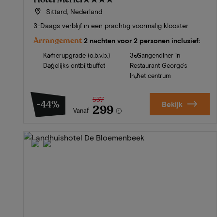
Sittard, Nederland
3-Daags verblijf in een prachtig voormalig klooster
Arrangement
2 nachten voor 2 personen inclusief:
Kamerupgrade (o.b.v.b.)
3-Gangendiner in
Dagelijks ontbijtbuffet
Restaurant George's
In het centrum
537
-44%
Bekijk
299
Vanaf