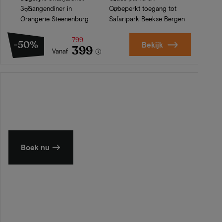
3-Gangendiner in
Onbeperkt toegang tot
Orangerie Steenenburg
Safaripark Beekse Bergen
799
-50%
Bekijk
399
Vanaf
Zomer in Zeeland
Ontdek onze mooiste hotels
Boek nu