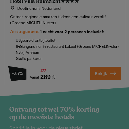
Hotel Villa Ruimzicht
★★★★
Doetinchem, Nederland
Ontdek regionale smaken tijdens een culinair verblijf
(Groene MICHELIN-ster)
Arrangement
1 nacht voor 2 personen inclusief:
Uitgebreid ontbijtbuffet
6-Gangendiner in restaurant Lokaal (Groene MICHELIN-ster)
Nabij Arnhem
Gratis parkeren
433
-33%
Bekijk
289
Vanaf
Ontvang tot wel 70% korting
op de mooiste hotels
Schrijf je in voor de nieuwsbrief