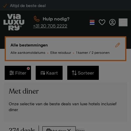
Altijd de beste deal
Hulp nodig?
+31 20 705 2222
Alle bestemmingen
Alle aankomstdatums
Elke reisduur
1 kamer / 2 personen
●
●
Filter
Kaart
Sorteer
Met diner
Onze selectie van de beste deals van luxe hotels inclusief
diner
274 deals
Met diner
Clear