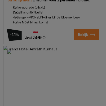
Arrangement
2 nachten voor 2 personen inclusief:
Kamerupgrade (o.b.v.b)
Dagelijks ontbijtbuffet
4-Gangen-MICHELIN-diner bij De Bloemenbeek
Flesje Möet bij aankomst
723
-45%
Bekijk
399
Vanaf