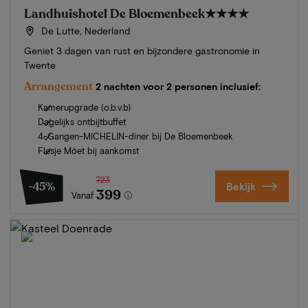
Landhuishotel De Bloemenbeek
★★★★
De Lutte, Nederland
Geniet 3 dagen van rust en bijzondere gastronomie in
Twente
Arrangement
2 nachten voor 2 personen inclusief:
Kamerupgrade (o.b.v.b)
Dagelijks ontbijtbuffet
4-Gangen-MICHELIN-diner bij De Bloemenbeek
Flesje Möet bij aankomst
723
-45%
Bekijk
399
Vanaf