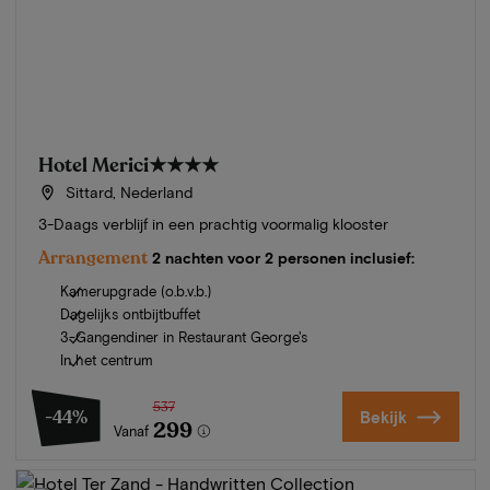
Hotel Merici
★★★★
Sittard, Nederland
3-Daags verblijf in een prachtig voormalig klooster
Arrangement
2 nachten voor 2 personen inclusief:
Kamerupgrade (o.b.v.b.)
Dagelijks ontbijtbuffet
3-Gangendiner in Restaurant George's
In het centrum
537
-44%
Bekijk
299
Vanaf