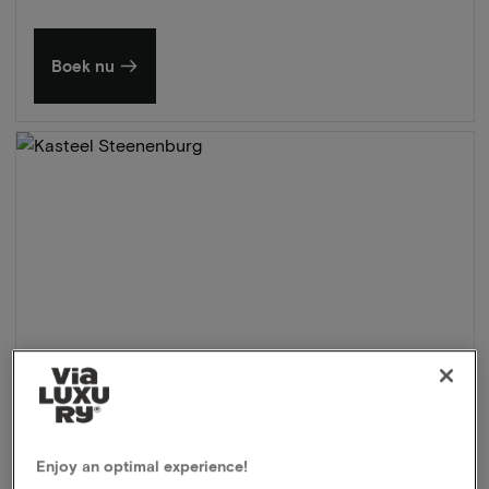
Boek nu
Enjoy an optimal experience!
Kasteel Steenenburg
★★★★