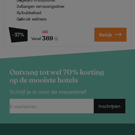
3-Gangen verrassingsdiner
XL bubbelbad
Gebruik wellness
587
-37%
Bekijk
369
Vanaf
Ontvang tot wel 70% korting
op de mooiste hotels
Schrijf je in voor de nieuwsbrief
Inschrijven