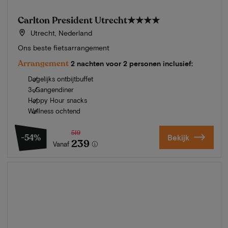
Carlton President Utrecht
★★★★
Utrecht, Nederland
Ons beste fietsarrangement
Arrangement
2 nachten voor 2 personen inclusief:
Dagelijks ontbijtbuffet
3-Gangendiner
Happy Hour snacks
Wellness ochtend
519
-54%
Bekijk
239
Vanaf
Zomer in Zeeland
Ontdek onze mooiste hotels