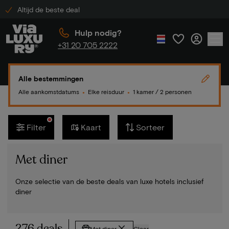
Altijd de beste deal
Hulp nodig?
+31 20 705 2222
Alle bestemmingen
Alle aankomstdatums
Elke reisduur
1 kamer / 2 personen
●
●
Filter
Kaart
Sorteer
Met diner
Onze selectie van de beste deals van luxe hotels inclusief
diner
276 deals
Met diner
Clear