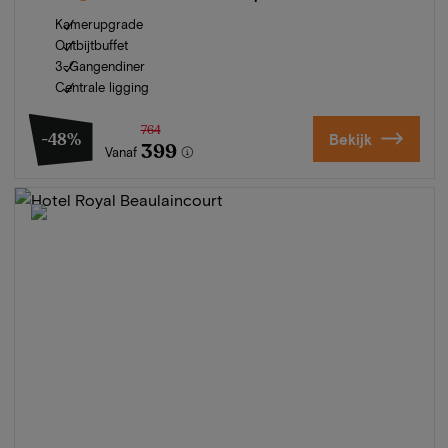
Kamerupgrade
Ontbijtbuffet
3-Gangendiner
Centrale ligging
764
-48%
Bekijk
399
Vanaf