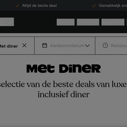
Altijd de beste deal
Gemakkelijk an
22
Hotels
Gift Card
Inspiratie
Aankomstdatum
Reisduu
et diner
Met diner
electie van de beste deals van luxe
inclusief diner