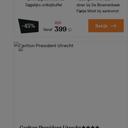
Dagelijks ontbijtbuffet
diner bij De Bloemenbeek
Flesje Möet bij aankomst
723
-45%
Bekijk
399
Vanaf
Carlton President Utrecht
★★★★