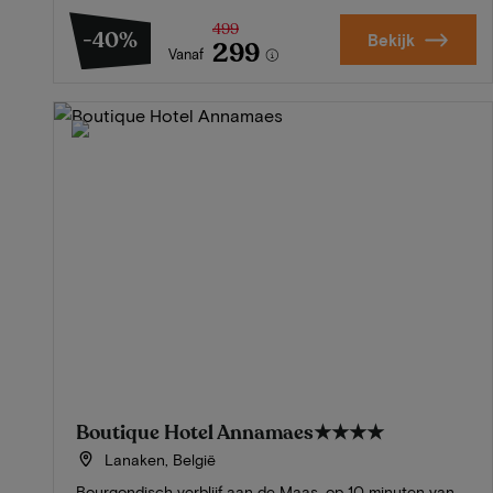
499
-40%
Bekijk
299
Vanaf
Boutique Hotel Annamaes
★★★★
Lanaken, België
Bourgondisch verblijf aan de Maas, op 10 minuten van