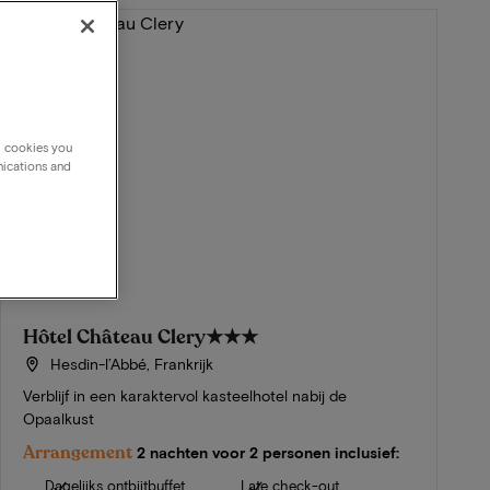
g cookies you
nications and
Hôtel Château Clery
★★★
Hesdin-l’Abbé, Frankrijk
Verblijf in een karaktervol kasteelhotel nabij de
Opaalkust
Arrangement
2 nachten voor 2 personen inclusief:
Dagelijks ontbijtbuffet
Late check-out