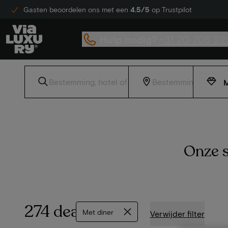
Gasten beoordelen ons met een
4.5/5
op Trustpilot
Hulp nodig?
+31 20 705 22
M
Onze s
274 deals
Met diner
Verwijder filter