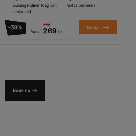
3-Gangendiner (dag van
Gratis parkeren
aankomst)
443
-39%
Bekijk
269
Vanaf
Zomer in Zeeland
Ontdek onze mooiste hotels
Boek nu