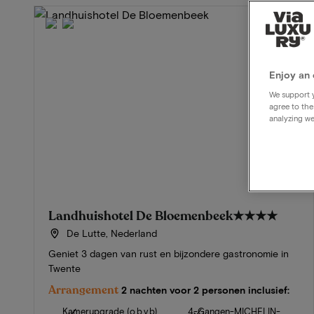
Enjoy an 
We support y
agree to the
analyzing we
Landhuishotel De Bloemenbeek
★★★★
De Lutte, Nederland
Geniet 3 dagen van rust en bijzondere gastronomie in
Twente
Arrangement
2 nachten voor 2 personen inclusief:
Kamerupgrade (o.b.v.b)
4-Gangen-MICHELIN-