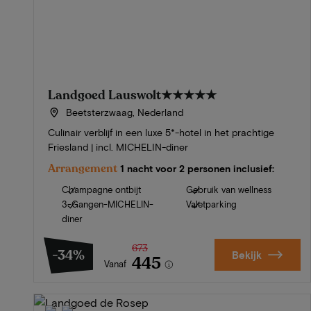
Landgoed Lauswolt
★★★★★
Beetsterzwaag, Nederland
Culinair verblijf in een luxe 5*-hotel in het prachtige
Friesland | incl. MICHELIN-diner
Arrangement
1 nacht voor 2 personen inclusief:
Champagne ontbijt
Gebruik van wellness
3-Gangen-MICHELIN-
Valetparking
diner
673
-34%
Bekijk
445
Vanaf