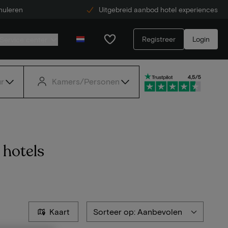
nuleren
Uitgebreid aanbod hotel experiences
Registreer
Login
Service center
r
Kamers/Personen
 hotels
Kaart
Sorteer op: Aanbevolen