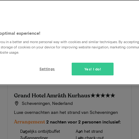
optimal experience!
ou in a better and more personal way with cookies and similar techniques. By acceptin
 storage of cookies on your device for improving website navigation, marketing commu
bsite usage.
Settings
Yes! I do!
Grand Hotel Amrâth Kurhaus
★★★★★
Scheveningen, Nederland
Luxe overnachten aan het strand van Scheveningen
Arrangement
2 nachten voor 2 personen inclusief:
Dagelijks ontbijtbuffet
Aan het strand
3-Gangendiner
Late check-out