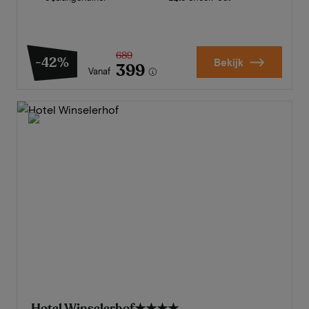
689
-42%
Bekijk
399
Vanaf
Hotel Winselerhof
★★★★