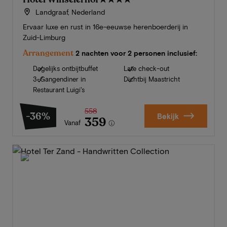
Landgraaf, Nederland
Ervaar luxe en rust in 16e-eeuwse herenboerderij in
Zuid-Limburg
Arrangement
2 nachten voor 2 personen inclusief:
Dagelijks ontbijtbuffet
Late check-out
3-Gangendiner in
Dichtbij Maastricht
Restaurant Luigi's
558
-36%
Bekijk
359
Vanaf