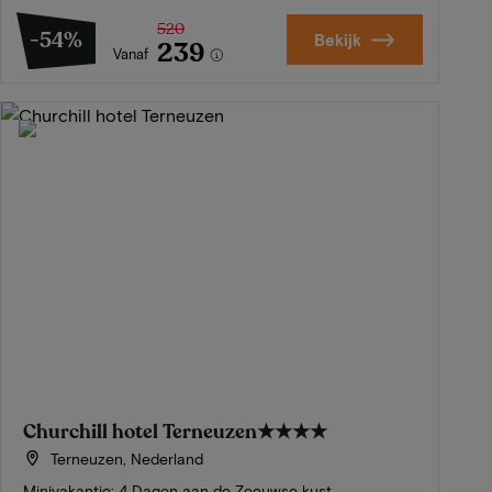
520
-54%
Bekijk
239
Vanaf
Churchill hotel Terneuzen
★★★★
Terneuzen, Nederland
Minivakantie: 4 Dagen aan de Zeeuwse kust